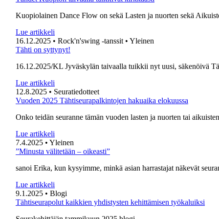
Kuopiolainen Dance Flow on sekä Lasten ja nuorten sekä Aikuisten
Lue artikkeli
16.12.2025
• Rock'n'swing -tanssit
• Yleinen
Tähti on syttynyt!
16.12.2025/KL Jyväskylän taivaalla tuikkii nyt uusi, säkenöivä T
Lue artikkeli
12.8.2025
• Seuratiedotteet
Vuoden 2025 Tähtiseurapalkintojen hakuaika elokuussa
Onko teidän seuranne tämän vuoden lasten ja nuorten tai aikuisten
Lue artikkeli
7.4.2025
• Yleinen
”Minusta välitetään – oikeasti”
sanoi Erika, kun kysyimme, minkä asian harrastajat näkevät seur
Lue artikkeli
9.1.2025
• Blogi
Tähtiseurapolut kaikkien yhdistysten kehittämisen työkaluiksi
Seurakehittäjän tammikuun 2025 blogi …