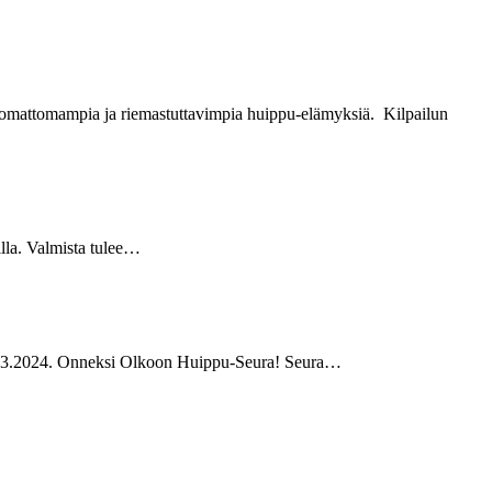
uskomattomampia ja riemastuttavimpia huippu-elämyksiä. Kilpailun
illa. Valmista tulee…
 19.3.2024. Onneksi Olkoon Huippu-Seura! Seura…