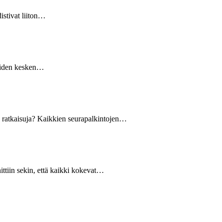
istivat liiton…
reiden kesken…
iä ratkaisuja? Kaikkien seurapalkintojen…
ttiin sekin, että kaikki kokevat…