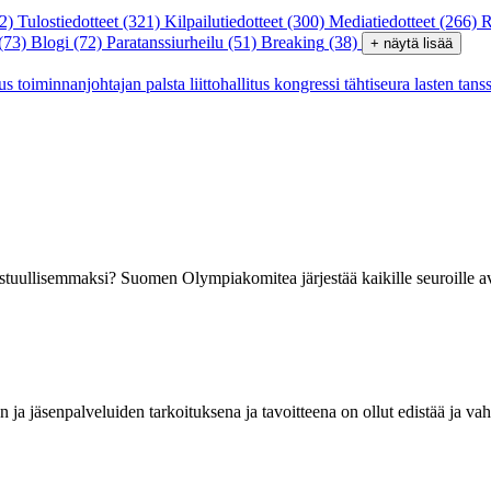
2)
Tulostiedotteet
(321)
Kilpailutiedotteet
(300)
Mediatiedotteet
(266)
R
(73)
Blogi
(72)
Paratanssiurheilu
(51)
Breaking
(38)
+ näytä lisää
tus
toiminnanjohtajan palsta
liittohallitus
kongressi
tähtiseura
lasten tans
astuullisemmaksi? Suomen Olympiakomitea järjestää kaikille seuroille 
ja jäsenpalveluiden tarkoituksena ja tavoitteena on ollut edistää ja vah