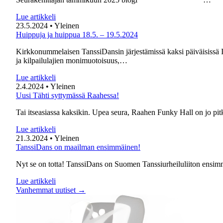
Lue artikkeli
23.5.2024
• Yleinen
Huippuja ja huippua 18.5. – 19.5.2024
Kirkkonummelaisen TanssiDansin järjestämissä kaksi päiväisissä I
ja kilpailulajien monimuotoisuus,…
Lue artikkeli
2.4.2024
• Yleinen
Uusi Tähti syttymässä Raahessa!
Tai itseasiassa kaksikin. Upea seura, Raahen Funky Hall on jo pit
Lue artikkeli
21.3.2024
• Yleinen
TanssiDans on maailman ensimmäinen!
Nyt se on totta! TanssiDans on Suomen Tanssiurheiluliiton ensi
Lue artikkeli
Vanhemmat uutiset →