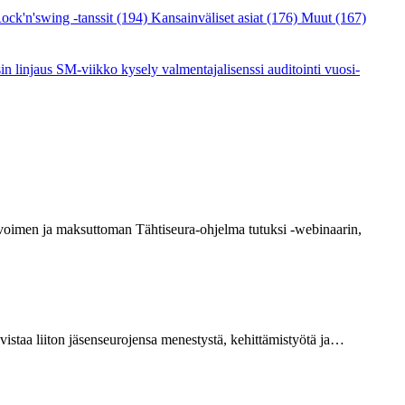
ock'n'swing -tanssit
(194)
Kansainväliset asiat
(176)
Muut
(167)
sin linjaus
SM-viikko
kysely
valmentajalisenssi
auditointi
vuosi-
avoimen ja maksuttoman Tähtiseura-ohjelma tutuksi -webinaarin,
vistaa liiton jäsenseurojensa menestystä, kehittämistyötä ja…