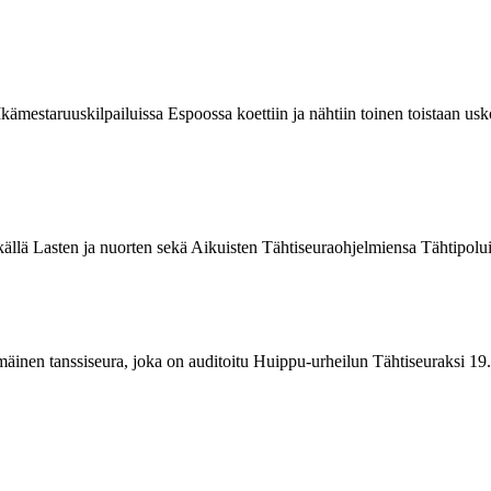
kämestaruuskilpailuissa Espoossa koettiin ja nähtiin toinen toistaan 
källä Lasten ja nuorten sekä Aikuisten Tähtiseuraohjelmiensa Tähtipolu
mmäinen tanssiseura, joka on auditoitu Huippu-urheilun Tähtiseuraksi