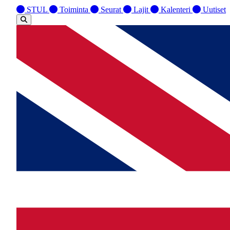
STUL
Toiminta
Seurat
Lajit
Kalenteri
Uutiset