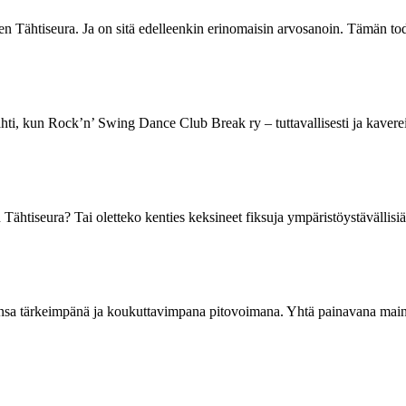
 Tähtiseura. Ja on sitä edelleenkin erinomaisin arvosanoin. Tämän tod
ähti, kun Rock’n’ Swing Dance Club Break ry – tuttavallisesti ja kave
 Tähtiseura? Tai oletteko kenties keksineet fiksuja ympäristöystävällis
ansa tärkeimpänä ja koukuttavimpana pitovoimana. Yhtä painavana maini