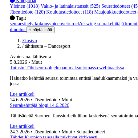
Kategoriat
Yleinen
(1018)
Vakio- ja latinalaistanssit
(525)
Seuratiedotteet
(45
Jäsentiedote
(120)
Koulutustiedotteet
(118)
Maajoukkuetiedotteet
Tagit
seuraesittely
kokousyhteenveto
rock'n'swing
seurakehittäjä
koulu
ilmoitus
+ näytä lisää
Etusivu
/
tähtiseura – Dancesport
Avainsana:
tähtiseura
5.8.2026
• Muut
Tutustu Tähtiseura-ohjelmaan maksuttomassa webinaarissa
Haluatko kehittää seurasi toimintaa entistä laadukkaammaksi ja v
jossa…
Lue artikkeli
14.6.2026
• Jäsentiedote
• Muut
Seurakehittäjä blogi 14.6.2026
Tähtisädettä Suomen Tanssiurheiluliiton keskeisenä seuratoiminnan 
Lue artikkeli
24.3.2026
• Jäsentiedote
• Muut
• Seuratiedotteet
Tähdet Kuopion taivaalla tuikkivat kirkkaasti