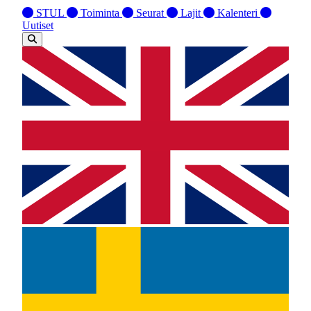
STUL
Toiminta
Seurat
Lajit
Kalenteri
Uutiset