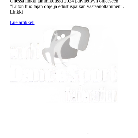
Ohessa linkki tammikuussa 2024 päivitettyyn ohjeeseen
”Liiton huoltajan ohje ja edustuspaikan vastaanottaminen”.
Linkki
Lue artikkeli