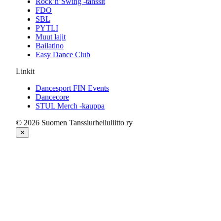
Rock’n’Swing -tanssit
FDO
SBL
PYTLI
Muut lajit
Bailatino
Easy Dance Club
Linkit
Dancesport FIN Events
Dancecore
STUL Merch -kauppa
© 2026 Suomen Tanssiurheiluliitto ry
✕