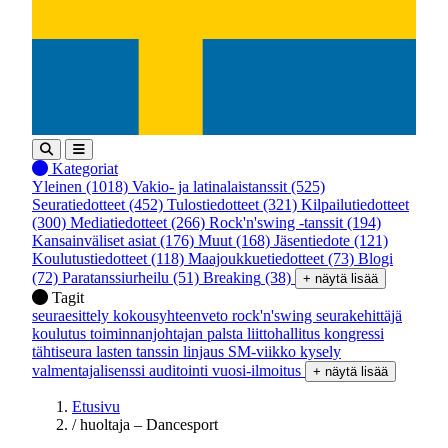
Kategoriat
Yleinen
(1018)
Vakio- ja latinalaistanssit
(525)
Seuratiedotteet
(452)
Tulostiedotteet
(321)
Kilpailutiedotteet
(300)
Mediatiedotteet
(266)
Rock'n'swing -tanssit
(194)
Kansainväliset asiat
(176)
Muut
(168)
Jäsentiedote
(121)
Koulutustiedotteet
(118)
Maajoukkuetiedotteet
(73)
Blogi
(72)
Paratanssiurheilu
(51)
Breaking
(38)
+ näytä lisää
Tagit
seuraesittely
kokousyhteenveto
rock'n'swing
seurakehittäjä
koulutus
toiminnanjohtajan palsta
liittohallitus
kongressi
tähtiseura
lasten tanssin linjaus
SM-viikko
kysely
valmentajalisenssi
auditointi
vuosi-ilmoitus
+ näytä lisää
Etusivu
/
huoltaja – Dancesport