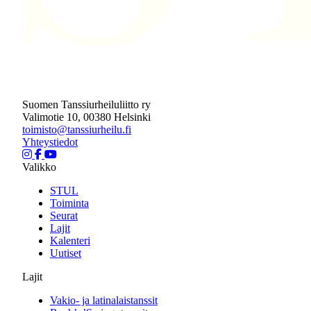
Suomen Tanssiurheiluliitto ry
Valimotie 10, 00380 Helsinki
toimisto@tanssiurheilu.fi
Yhteystiedot
Valikko
STUL
Toiminta
Seurat
Lajit
Kalenteri
Uutiset
Lajit
Vakio- ja latinalaistanssit