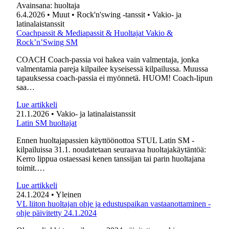
Avainsana:
huoltaja
6.4.2026
• Muut
• Rock'n'swing -tanssit
• Vakio- ja
latinalaistanssit
Coachpassit & Mediapassit & Huoltajat Vakio &
Rock’n’Swing SM
COACH Coach-passia voi hakea vain valmentaja, jonka
valmentamia pareja kilpailee kyseisessä kilpailussa. Muussa
tapauksessa coach-passia ei myönnetä. HUOM! Coach-lipun
saa…
Lue artikkeli
21.1.2026
• Vakio- ja latinalaistanssit
Latin SM huoltajat
Ennen huoltajapassien käyttöönottoa STUL Latin SM -
kilpailuissa 31.1. noudatetaan seuraavaa huoltajakäytäntöä:
Kerro lippua ostaessasi kenen tanssijan tai parin huoltajana
toimit.…
Lue artikkeli
24.1.2024
• Yleinen
VL liiton huoltajan ohje ja edustuspaikan vastaanottaminen -
ohje päivitetty 24.1.2024