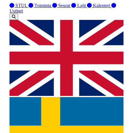
STUL
Toiminta
Seurat
Lajit
Kalenteri
Uutiset