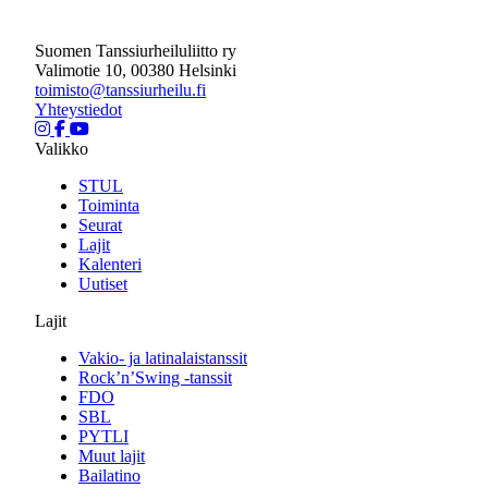
Suomen Tanssiurheiluliitto ry
Valimotie 10, 00380 Helsinki
toimisto@tanssiurheilu.fi
Yhteystiedot
Valikko
STUL
Toiminta
Seurat
Lajit
Kalenteri
Uutiset
Lajit
Vakio- ja latinalaistanssit
Rock’n’Swing -tanssit
FDO
SBL
PYTLI
Muut lajit
Bailatino