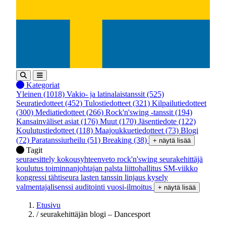
Kategoriat
Yleinen
(1018)
Vakio- ja latinalaistanssit
(525)
Seuratiedotteet
(452)
Tulostiedotteet
(321)
Kilpailutiedotteet
(300)
Mediatiedotteet
(266)
Rock'n'swing -tanssit
(194)
Kansainväliset asiat
(176)
Muut
(170)
Jäsentiedote
(122)
Koulutustiedotteet
(118)
Maajoukkuetiedotteet
(73)
Blogi
(72)
Paratanssiurheilu
(51)
Breaking
(38)
+ näytä lisää
Tagit
seuraesittely
kokousyhteenveto
rock'n'swing
seurakehittäjä
koulutus
toiminnanjohtajan palsta
liittohallitus
SM-viikko
kongressi
tähtiseura
lasten tanssin linjaus
kysely
valmentajalisenssi
auditointi
vuosi-ilmoitus
+ näytä lisää
Etusivu
/
seurakehittäjän blogi – Dancesport