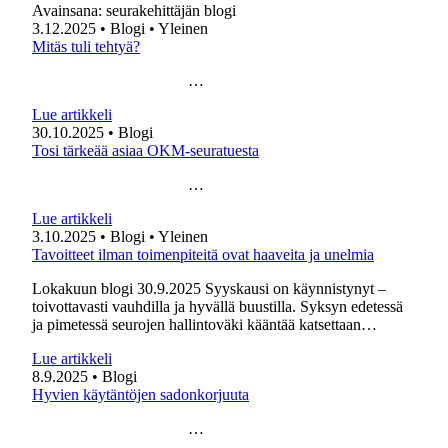
Avainsana:
seurakehittäjän blogi
3.12.2025
• Blogi
• Yleinen
Mitäs tuli tehtyä?
…
Lue artikkeli
30.10.2025
• Blogi
Tosi tärkeää asiaa OKM-seuratuesta
…
Lue artikkeli
3.10.2025
• Blogi
• Yleinen
Tavoitteet ilman toimenpiteitä ovat haaveita ja unelmia
Lokakuun blogi 30.9.2025 Syyskausi on käynnistynyt –
toivottavasti vauhdilla ja hyvällä buustilla. Syksyn edetessä
ja pimetessä seurojen hallintoväki kääntää katsettaan…
Lue artikkeli
8.9.2025
• Blogi
Hyvien käytäntöjen sadonkorjuuta
…