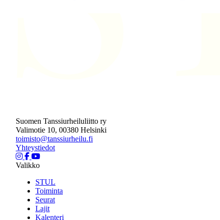
Suomen Tanssiurheiluliitto ry
Valimotie 10, 00380 Helsinki
toimisto@tanssiurheilu.fi
Yhteystiedot
Valikko
STUL
Toiminta
Seurat
Lajit
Kalenteri