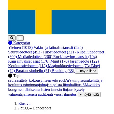
Kategoriat
Yleinen
(1018)
Vakio- ja latinalaistanssit
(525)
Seuratiedotteet
(452)
Tulostiedotteet
(321)
Kilpailutiedotteet
(300)
Mediatiedotteet
(266)
Rock'n'swing -tanssit
(194)
Kansainväliset asiat
(176)
Muut
(170)
Jäsentiedote
(122)
Koulutustiedotteet
(118)
Maajoukkuetiedotteet
(73)
Blogi
(72)
Paratanssiurheilu
(51)
Breaking
(38)
+ näytä lisää
Tagit
seuraesittely
kokousyhteenveto
rock'n'swing
seurakehittäjä
koulutus
toiminnanjohtajan palsta
liittohallitus
SM-viikko
kongressi
tähtiseura
lasten tanssin linjaus
kysely
valmentajalisenssi
auditointi
vuosi-ilmoitus
+ näytä lisää
Etusivu
/
bugg – Dancesport