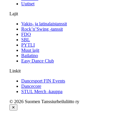
Uutiset
Lajit
Vakio- ja latinalaistanssit
Rock’n’Swing -tanssit
FDO
SBL
PYTLI
Muut lajit
Bailatino
Easy Dance Club
Linkit
Dancesport FIN Events
Dancecore
STUL Merch -kauppa
© 2026 Suomen Tanssiurheiluliitto ry
✕