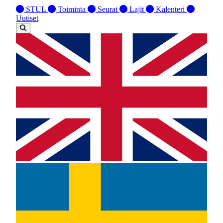
STUL
Toiminta
Seurat
Lajit
Kalenteri
Uutiset