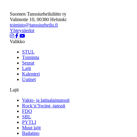
Suomen Tanssiurheiluliitto ry
Valimotie 10, 00380 Helsinki
toimisto@tanssiurheilu.fi
Yhteystiedot
Valikko
STUL
Toiminta
Seurat
Lajit
Kalenteri
Uutiset
Lajit
Vakio- ja latinalaistanssit
Rock’n’Swing -tanssit
FDO
SBL
PYTLI
Muut lajit
Bailatino