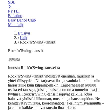
SBL
PYTLI
Bailatino
Easy Dance Club
Muut lajit
Etusivu
/
Lajit
/
Rock’n’Swing -tanssit
Rock’n’Swing -tanssit
Tutustu
Innostu Rock'n'Swing -tansseista
Rock’n’Swing -tanssit yhdistävät energian, musiikin ja
yhteisöllisyyden. Ne tarjoavat iloa ja vauhtia kaikille – niin
harrastajille kuin kilpailijoillekin. Lajiperheeseen kuuluu
useita eri tansseja, joista jokaisella on oma tunnelmansa ja
tyylinsä. Rock’n’Swing -tanssit sopivat kaikille, jotka
haluavat yhdistää liikunnan, musiikin ja hauskanpidon. Ne
kehittävät rytmitajua, koordinaatiota ja esiintymisvarmuutta –
ja ennen kaikkea tuovat tanssin iloa arkeen.