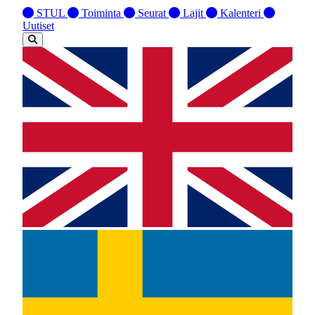
STUL
Toiminta
Seurat
Lajit
Kalenteri
Uutiset