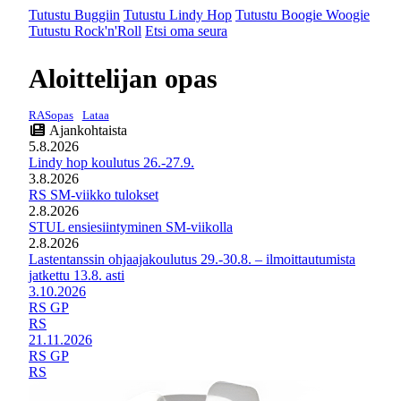
Tutustu Buggiin
Tutustu Lindy Hop
Tutustu Boogie Woogie
Tutustu Rock'n'Roll
Etsi oma seura
Aloittelijan opas
RASopas
Lataa
Ajankohtaista
5.8.2026
Lindy hop koulutus 26.-27.9.
3.8.2026
RS SM-viikko tulokset
2.8.2026
STUL ensiesiintyminen SM-viikolla
2.8.2026
Lastentanssin ohjaajakoulutus 29.-30.8. – ilmoittautumista
jatkettu 13.8. asti
3.10.2026
RS GP
RS
21.11.2026
RS GP
RS