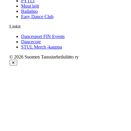
PYTLI
Muut lajit
Bailatino
Easy Dance Club
Linkit
Dancesport FIN Events
Dancecore
STUL Merch -kauppa
© 2026 Suomen Tanssiurheiluliitto ry
✕