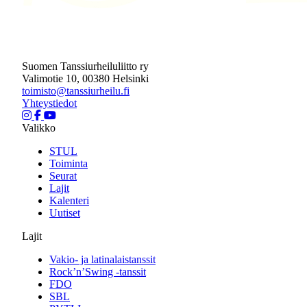
Suomen Tanssiurheiluliitto ry
Valimotie 10, 00380 Helsinki
toimisto@tanssiurheilu.fi
Yhteystiedot
Valikko
STUL
Toiminta
Seurat
Lajit
Kalenteri
Uutiset
Lajit
Vakio- ja latinalaistanssit
Rock’n’Swing -tanssit
FDO
SBL