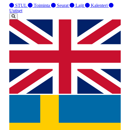
STUL
Toiminta
Seurat
Lajit
Kalenteri
Uutiset