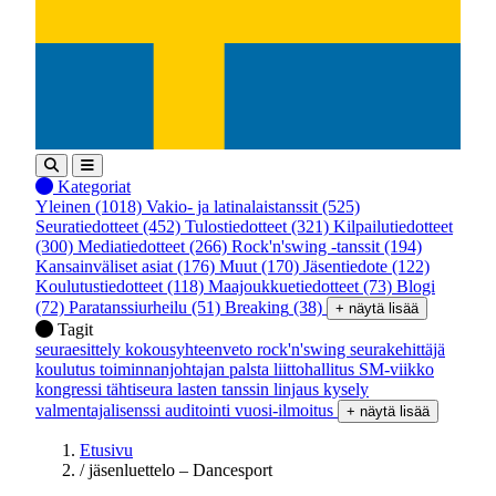
Kategoriat
Yleinen
(1018)
Vakio- ja latinalaistanssit
(525)
Seuratiedotteet
(452)
Tulostiedotteet
(321)
Kilpailutiedotteet
(300)
Mediatiedotteet
(266)
Rock'n'swing -tanssit
(194)
Kansainväliset asiat
(176)
Muut
(170)
Jäsentiedote
(122)
Koulutustiedotteet
(118)
Maajoukkuetiedotteet
(73)
Blogi
(72)
Paratanssiurheilu
(51)
Breaking
(38)
+ näytä lisää
Tagit
seuraesittely
kokousyhteenveto
rock'n'swing
seurakehittäjä
koulutus
toiminnanjohtajan palsta
liittohallitus
SM-viikko
kongressi
tähtiseura
lasten tanssin linjaus
kysely
valmentajalisenssi
auditointi
vuosi-ilmoitus
+ näytä lisää
Etusivu
/
jäsenluettelo – Dancesport