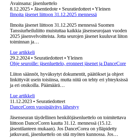
Avainsana:
jäsenluettelo
8.12.2025
• Jäsentiedote
• Seuratiedotteet
• Yleinen
Ilmoita jäsenet liittoon 31.12.2025 mennessä
Ilmoita jäsenet liittoon 31.12.2025 mennessä Suomen
Tanssiurheiluliitto muistuttaa kaikkia jäsenseurojaan vuoden
2025 jäsenvelvoitteista. Jotta seurojen jäsenet kuuluvat liiton
toiminnan ja…
Lue artikkeli
29.2.2024
• Seuratiedotteet
• Yleinen
Ohje seuroille: jäsenluettelo, eronneet jäsenet ja DanceCore
Liiton säännöt, hyväksytyt dokumentit, päätökset ja ohjeet
linkittyvät usein toisiinsa, mutta niitä on tehty eri yhteyksissä
ja eri otsikoilla. Päämäärä…
Lue artikkeli
11.12.2023
• Seuratiedotteet
DanceCoren vuosipäivitys lähestyy
Jäsenseuran täydellinen henkilöjäsenluettelo on toimitettava
liittoon DanceCoren kautta 31.12. mennessä (15.12.
jäsentilanteen mukaan). Jos DanceCorea on ylläpidetty
jatkuvasti, jäsenluettelo on sitä myöten kunnossa. Jos…