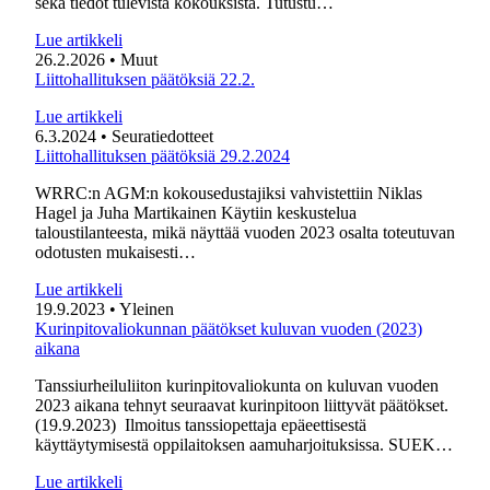
sekä tiedot tulevista kokouksista. Tutustu…
Lue artikkeli
26.2.2026
• Muut
Liittohallituksen päätöksiä 22.2.
Lue artikkeli
6.3.2024
• Seuratiedotteet
Liittohallituksen päätöksiä 29.2.2024
WRRC:n AGM:n kokousedustajiksi vahvistettiin Niklas
Hagel ja Juha Martikainen Käytiin keskustelua
taloustilanteesta, mikä näyttää vuoden 2023 osalta toteutuvan
odotusten mukaisesti…
Lue artikkeli
19.9.2023
• Yleinen
Kurinpitovaliokunnan päätökset kuluvan vuoden (2023)
aikana
Tanssiurheiluliiton kurinpitovaliokunta on kuluvan vuoden
2023 aikana tehnyt seuraavat kurinpitoon liittyvät päätökset.
(19.9.2023) Ilmoitus tanssiopettaja epäeettisestä
käyttäytymisestä oppilaitoksen aamuharjoituksissa. SUEK…
Lue artikkeli