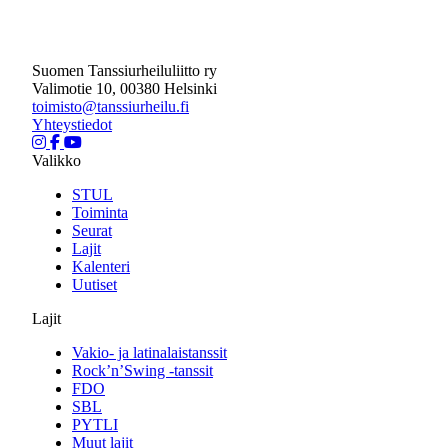
Suomen Tanssiurheiluliitto ry
Valimotie 10, 00380 Helsinki
toimisto@tanssiurheilu.fi
Yhteystiedot
Valikko
STUL
Toiminta
Seurat
Lajit
Kalenteri
Uutiset
Lajit
Vakio- ja latinalaistanssit
Rock’n’Swing -tanssit
FDO
SBL
PYTLI
Muut lajit