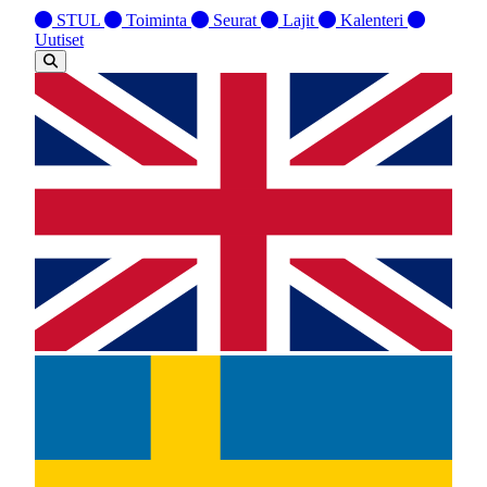
STUL
Toiminta
Seurat
Lajit
Kalenteri
Uutiset