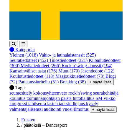
Kategoriat
Yleinen
(1018)
Vakio- ja latinalaistanssit
(525)
Seuratiedotteet
(452)
Tulostiedotteet
(321)
Kilpailutiedotteet
(300)
Mediatiedotteet
(266)
Rock'n'swing -tanssit
(194)
Kansainväliset asiat
(176)
Muut
(170)
Jäsentiedote
(122)
Koulutustiedotteet
(118)
Maajoukkuetiedotteet
(73)
Blogi
(72)
Paratanssiurheilu
(51)
Breaking
(38)
+ näytä lisää
Tagit
seuraesittely
kokousyhteenveto
rock'n'swing
seurakehittäjä
koulutus
toiminnanjohtajan palsta
liittohallitus
SM-viikko
kongressi
tähtiseura
lasten tanssin linjaus
kysely
valmentajalisenssi
auditointi
vuosi-ilmoitus
+ näytä lisää
Etusivu
/
päätöksiä – Dancesport