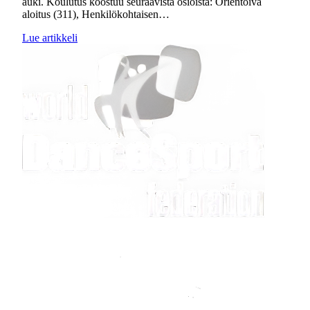
auki. Koulutus koostuu seuraavista osioista: Orientoiva
aloitus (311), Henkilökohtaisen…
Lue artikkeli