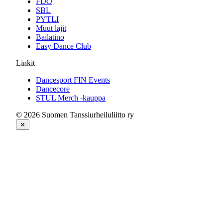
FDO
SBL
PYTLI
Muut lajit
Bailatino
Easy Dance Club
Linkit
Dancesport FIN Events
Dancecore
STUL Merch -kauppa
© 2026 Suomen Tanssiurheiluliitto ry
✕