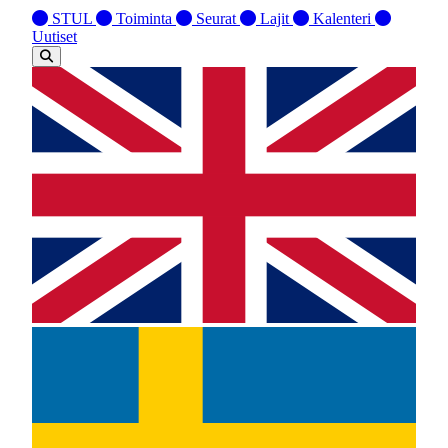
STUL
Toiminta
Seurat
Lajit
Kalenteri
Uutiset