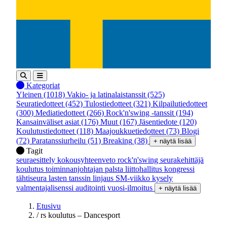
Kategoriat
Yleinen
(1018)
Vakio- ja latinalaistanssit
(525)
Seuratiedotteet
(452)
Tulostiedotteet
(321)
Kilpailutiedotteet
(300)
Mediatiedotteet
(266)
Rock'n'swing -tanssit
(194)
Kansainväliset asiat
(176)
Muut
(167)
Jäsentiedote
(120)
Koulutustiedotteet
(118)
Maajoukkuetiedotteet
(73)
Blogi
(72)
Paratanssiurheilu
(51)
Breaking
(38)
+ näytä lisää
Tagit
seuraesittely
kokousyhteenveto
rock'n'swing
seurakehittäjä
koulutus
toiminnanjohtajan palsta
liittohallitus
kongressi
tähtiseura
lasten tanssin linjaus
SM-viikko
kysely
valmentajalisenssi
auditointi
vuosi-ilmoitus
+ näytä lisää
Etusivu
/
rs koulutus – Dancesport