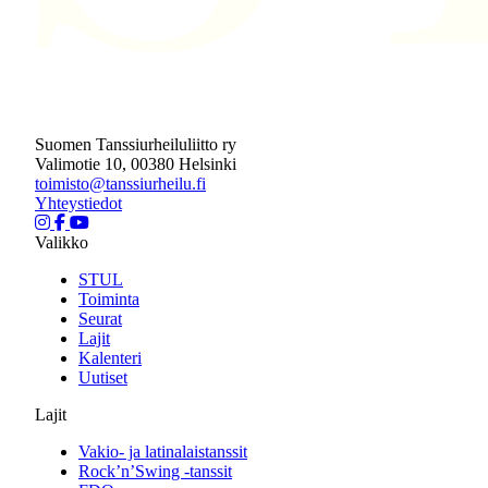
Suomen Tanssiurheiluliitto ry
Valimotie 10, 00380 Helsinki
toimisto@tanssiurheilu.fi
Yhteystiedot
Valikko
STUL
Toiminta
Seurat
Lajit
Kalenteri
Uutiset
Lajit
Vakio- ja latinalaistanssit
Rock’n’Swing -tanssit