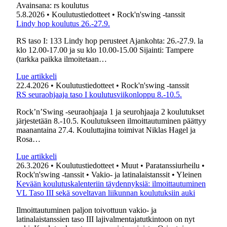
Avainsana:
rs koulutus
5.8.2026
• Koulutustiedotteet
• Rock'n'swing -tanssit
Lindy hop koulutus 26.-27.9.
RS taso I: 133 Lindy hop perusteet Ajankohta: 26.-27.9. la
klo 12.00-17.00 ja su klo 10.00-15.00 Sijainti: Tampere
(tarkka paikka ilmoitetaan…
Lue artikkeli
22.4.2026
• Koulutustiedotteet
• Rock'n'swing -tanssit
RS seuraohjaaja taso I koulutusviikonloppu 8.-10.5.
Rock’n’Swing -seuraohjaaja 1 ja seurohjaaja 2 koulutukset
järjestetään 8.-10.5. Koulutukseen ilmoittautuminen päättyy
maanantaina 27.4. Kouluttajina toimivat Niklas Hagel ja
Rosa…
Lue artikkeli
26.3.2026
• Koulutustiedotteet
• Muut
• Paratanssiurheilu
•
Rock'n'swing -tanssit
• Vakio- ja latinalaistanssit
• Yleinen
Kevään koulutuskalenteriin täydennyksiä: ilmoittautuminen
VL Taso III sekä soveltavan liikunnan koulutuksiin auki
Ilmoittautuminen paljon toivottuun vakio- ja
latinalaistanssien taso III lajivalmentajatutkintoon on nyt