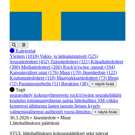
Kategoriat
Yleinen
(1018)
Vakio- ja latinalaistanssit
(525)
Seuratiedotteet
(452)
Tulostiedotteet
(321)
Kilpailutiedotteet
(300)
Mediatiedotteet
(266)
Rock'n'swing -tanssit
(194)
Kansainväliset asiat
(176)
Muut
(170)
Jäsentiedote
(122)
Koulutustiedotteet
(118)
Maajoukkuetiedotteet
(73)
Blogi
(72)
Paratanssiurheilu
(51)
Breaking
(38)
+ näytä lisää
Tagit
seuraesittely
kokousyhteenveto
rock'n'swing
seurakehittäjä
koulutus
toiminnanjohtajan palsta
liittohallitus
SM-viikko
kongressi
tähtiseura
lasten tanssin linjaus
kysely
valmentajalisenssi
auditointi
vuosi-ilmoitus
+ näytä lisää
30.3.2026
• Jäsentiedote
• Muut
Liittohallituksen päätöksiä
STUL liittohallituksen kokouspäätökset sekä tulevat