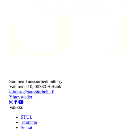
Suomen Tanssiurheiluliitto ry
Valimotie 10, 00380 Helsinki
toimisto@tanssiurheilu.fi
Yhteystiedot
Valikko
STUL
Toiminta
Seurat