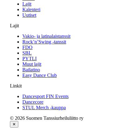
Lajit
Kalenteri
Uutiset
Lajit
Vakio- ja latinalaistanssit
Rock’n’Swing -tanssit
FDO
SBL
PYTLI
Muut lajit
Bailatino
Easy Dance Club
Linkit
Dancesport FIN Events
Dancecore
STUL Merch -kauppa
© 2026 Suomen Tanssiurheiluliitto ry
✕