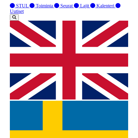
STUL
Toiminta
Seurat
Lajit
Kalenteri
Uutiset