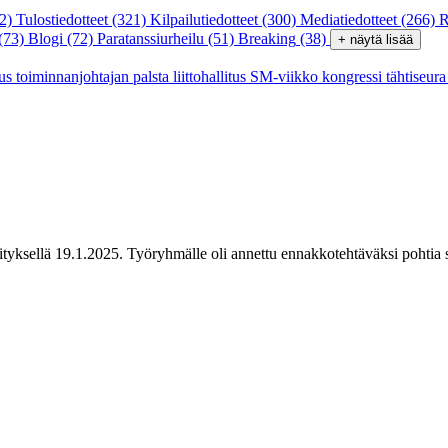
2)
Tulostiedotteet
(321)
Kilpailutiedotteet
(300)
Mediatiedotteet
(266)
R
(73)
Blogi
(72)
Paratanssiurheilu
(51)
Breaking
(38)
+ näytä lisää
tus
toiminnanjohtajan palsta
liittohallitus
SM-viikko
kongressi
tähtiseur
yksellä 19.1.2025. Työryhmälle oli annettu ennakkotehtäväksi pohtia s