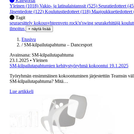
Kategoriat
Yleinen
(1018)
Vakio- ja latinalaistanssit
(525)
Seuratiedotteet
(45
Jäsentiedote
(122)
Koulutustiedotteet
(118)
Maajoukkuetiedotteet
Tagit
seuraesittely
kokousyhteenveto
rock'n'swing
seurakehittäjä
koulu
ilmoitus
+ näytä lisää
Etusivu
/
SM-kilpailutapahtuma – Dancesport
Avainsana:
SM-kilpailutapahtuma
23.1.2025
• Yleinen
SM-kilpailutapahtumien kehitystyöryhmä kokoontui 19.1.2025
Työryhmän ensimmäinen kokoontuminen järjestettiin Teamsin välit
SM-kilpailutapahtuma? Mitä…
Lue artikkeli