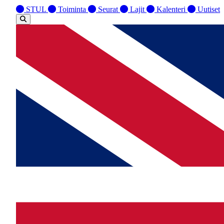
STUL
Toiminta
Seurat
Lajit
Kalenteri
Uutiset