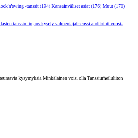
ock'n'swing -tanssit
(194)
Kansainväliset asiat
(176)
Muut
(170)
a
lasten tanssin linjaus
kysely
valmentajalisenssi
auditointi
vuosi-
euraavia kysymyksiä Minkälainen voisi olla Tanssiurheiluliiton