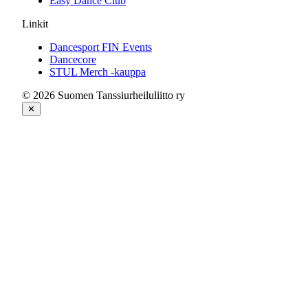
Easy Dance Club
Linkit
Dancesport FIN Events
Dancecore
STUL Merch -kauppa
© 2026 Suomen Tanssiurheiluliitto ry
✕