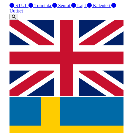
STUL
Toiminta
Seurat
Lajit
Kalenteri
Uutiset