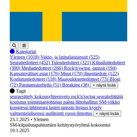
Kategoriat
Yleinen
(1018)
Vakio- ja latinalaistanssit
(525)
Seuratiedotteet
(452)
Tulostiedotteet
(321)
Kilpailutiedotteet
(300)
Mediatiedotteet
(266)
Rock'n'swing -tanssit
(194)
Kansainväliset asiat
(176)
Muut
(170)
Jäsentiedote
(122)
Koulutustiedotteet
(118)
Maajoukkuetiedotteet
(73)
Blogi
(72)
Paratanssiurheilu
(51)
Breaking
(38)
+ näytä lisää
Tagit
seuraesittely
kokousyhteenveto
rock'n'swing
seurakehittäjä
koulutus
toiminnanjohtajan palsta
liittohallitus
SM-viikko
kongressi
tähtiseura
lasten tanssin linjaus
kysely
valmentajalisenssi
auditointi
vuosi-ilmoitus
+ näytä lisää
23.1.2025
• Yleinen
SM-kilpailutapahtumien kehitystyöryhmä kokoontui
19.1.2025