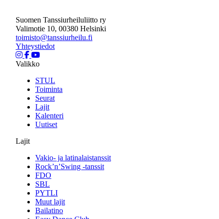
Suomen Tanssiurheiluliitto ry
Valimotie 10, 00380 Helsinki
toimisto@tanssiurheilu.fi
Yhteystiedot
Valikko
STUL
Toiminta
Seurat
Lajit
Kalenteri
Uutiset
Lajit
Vakio- ja latinalaistanssit
Rock’n’Swing -tanssit
FDO
SBL
PYTLI
Muut lajit
Bailatino