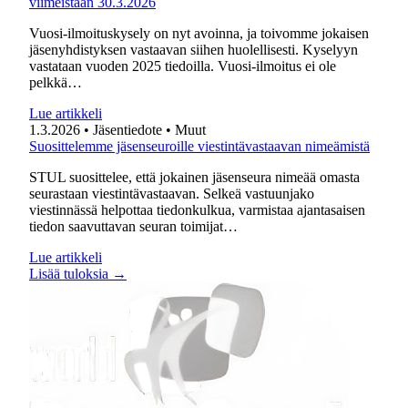
viimeistään 30.3.2026
Vuosi-ilmoituskysely on nyt avoinna, ja toivomme jokaisen
jäsenyhdistyksen vastaavan siihen huolellisesti. Kyselyyn
vastataan vuoden 2025 tiedoilla. Vuosi-ilmoitus ei ole
pelkkä…
Lue artikkeli
1.3.2026
• Jäsentiedote
• Muut
Suosittelemme jäsenseuroille viestintävastaavan nimeämistä
STUL suosittelee, että jokainen jäsenseura nimeää omasta
seurastaan viestintävastaavan. Selkeä vastuunjako
viestinnässä helpottaa tiedonkulkua, varmistaa ajantasaisen
tiedon saavuttavan seuran toimijat…
Lue artikkeli
Lisää tuloksia →