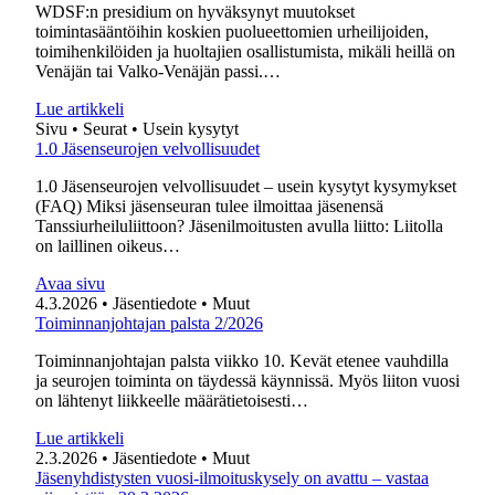
WDSF:n presidium on hyväksynyt muutokset
toimintasääntöihin koskien puolueettomien urheilijoiden,
toimihenkilöiden ja huoltajien osallistumista, mikäli heillä on
Venäjän tai Valko-Venäjän passi.…
Lue artikkeli
Sivu
• Seurat
• Usein kysytyt
1.0 Jäsenseurojen velvollisuudet
1.0 Jäsenseurojen velvollisuudet – usein kysytyt kysymykset
(FAQ) Miksi jäsenseuran tulee ilmoittaa jäsenensä
Tanssiurheiluliittoon? Jäsenilmoitusten avulla liitto: Liitolla
on laillinen oikeus…
Avaa sivu
4.3.2026
• Jäsentiedote
• Muut
Toiminnanjohtajan palsta 2/2026
Toiminnanjohtajan palsta viikko 10. Kevät etenee vauhdilla
ja seurojen toiminta on täydessä käynnissä. Myös liiton vuosi
on lähtenyt liikkeelle määrätietoisesti…
Lue artikkeli
2.3.2026
• Jäsentiedote
• Muut
Jäsenyhdistysten vuosi-ilmoituskysely on avattu – vastaa