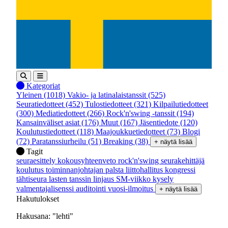
Kategoriat
Yleinen
(1018)
Vakio- ja latinalaistanssit
(525)
Seuratiedotteet
(452)
Tulostiedotteet
(321)
Kilpailutiedotteet
(300)
Mediatiedotteet
(266)
Rock'n'swing -tanssit
(194)
Kansainväliset asiat
(176)
Muut
(167)
Jäsentiedote
(120)
Koulutustiedotteet
(118)
Maajoukkuetiedotteet
(73)
Blogi
(72)
Paratanssiurheilu
(51)
Breaking
(38)
+ näytä lisää
Tagit
seuraesittely
kokousyhteenveto
rock'n'swing
seurakehittäjä
koulutus
toiminnanjohtajan palsta
liittohallitus
kongressi
tähtiseura
lasten tanssin linjaus
SM-viikko
kysely
valmentajalisenssi
auditointi
vuosi-ilmoitus
+ näytä lisää
Hakutulokset
Hakusana:
"lehti"