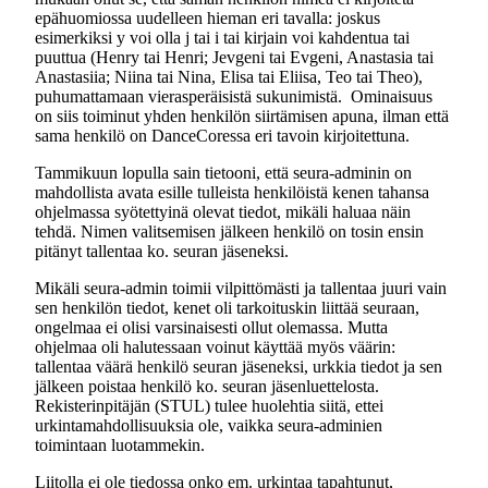
epähuomiossa uudelleen hieman eri tavalla: joskus
esimerkiksi y voi olla j tai i tai kirjain voi kahdentua tai
puuttua (Henry tai Henri; Jevgeni tai Evgeni, Anastasia tai
Anastasiia; Niina tai Nina, Elisa tai Eliisa, Teo tai Theo),
puhumattamaan vierasperäisistä sukunimistä. Ominaisuus
on siis toiminut yhden henkilön siirtämisen apuna, ilman että
sama henkilö on DanceCoressa eri tavoin kirjoitettuna.
Tammikuun lopulla sain tietooni, että seura-adminin on
mahdollista avata esille tulleista henkilöistä kenen tahansa
ohjelmassa syötettyinä olevat tiedot, mikäli haluaa näin
tehdä. Nimen valitsemisen jälkeen henkilö on tosin ensin
pitänyt tallentaa ko. seuran jäseneksi.
Mikäli seura-admin toimii vilpittömästi ja tallentaa juuri vain
sen henkilön tiedot, kenet oli tarkoituskin liittää seuraan,
ongelmaa ei olisi varsinaisesti ollut olemassa. Mutta
ohjelmaa oli halutessaan voinut käyttää myös väärin:
tallentaa väärä henkilö seuran jäseneksi, urkkia tiedot ja sen
jälkeen poistaa henkilö ko. seuran jäsenluettelosta.
Rekisterinpitäjän (STUL) tulee huolehtia siitä, ettei
urkintamahdollisuuksia ole, vaikka seura-adminien
toimintaan luotammekin.
Liitolla ei ole tiedossa onko em. urkintaa tapahtunut,