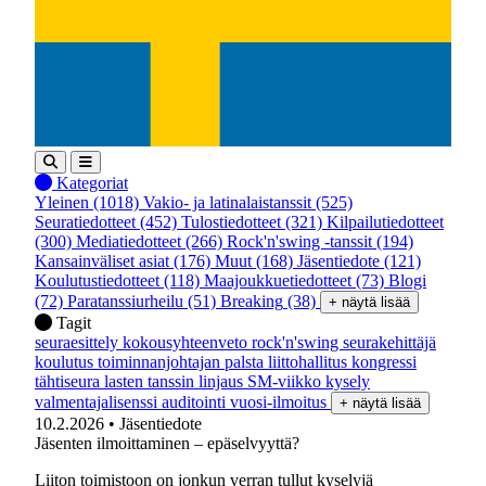
Kategoriat
Yleinen
(1018)
Vakio- ja latinalaistanssit
(525)
Seuratiedotteet
(452)
Tulostiedotteet
(321)
Kilpailutiedotteet
(300)
Mediatiedotteet
(266)
Rock'n'swing -tanssit
(194)
Kansainväliset asiat
(176)
Muut
(168)
Jäsentiedote
(121)
Koulutustiedotteet
(118)
Maajoukkuetiedotteet
(73)
Blogi
(72)
Paratanssiurheilu
(51)
Breaking
(38)
+ näytä lisää
Tagit
seuraesittely
kokousyhteenveto
rock'n'swing
seurakehittäjä
koulutus
toiminnanjohtajan palsta
liittohallitus
kongressi
tähtiseura
lasten tanssin linjaus
SM-viikko
kysely
valmentajalisenssi
auditointi
vuosi-ilmoitus
+ näytä lisää
10.2.2026
• Jäsentiedote
Jäsenten ilmoittaminen – epäselvyyttä?
Liiton toimistoon on jonkun verran tullut kyselyjä