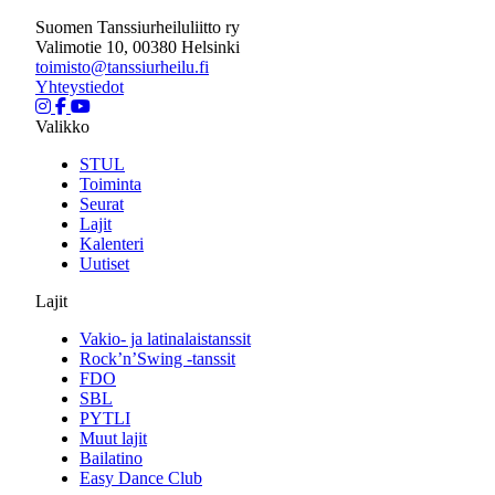
Suomen Tanssiurheiluliitto ry
Valimotie 10, 00380 Helsinki
toimisto@tanssiurheilu.fi
Yhteystiedot
Valikko
STUL
Toiminta
Seurat
Lajit
Kalenteri
Uutiset
Lajit
Vakio- ja latinalaistanssit
Rock’n’Swing -tanssit
FDO
SBL
PYTLI
Muut lajit
Bailatino
Easy Dance Club