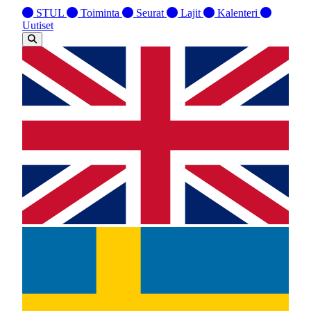
STUL
Toiminta
Seurat
Lajit
Kalenteri
Uutiset