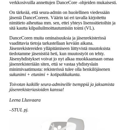
verkkosivuilla annettujen DanceCore -ohjeiden mukaisesti.
On tärkeää, että seura-admin on huolellinen viedessään
jäseniä DanceCoreen. Väärin tai eri tavalla kirjoitettu
nimitieto aiheuttaa mm. sen, ettei yhteys lisenssitietoihin ja
sitä kautta kilpailuilmoittautumisiin toimi (VL).
DanceCoren muita ominaisuuksia ja jäsenrekisterissä
vaadittavia tietoja tarkastellaan kevään aikana.
Jäsenrekistereiden ylläpitämiseen liittyvistä muutoksista
tiedotamme jäsenistöä heti, kun muutostyöt on tehty.
Jäsenyhdistykset voivat jo nyt alkaa muokkaamaan omaa
jäsenrekisteriään siten, että se vastaa yhdistyslain
minimivaatimusta: rekisterissä tulee olla henkilöjäsenen
sukunimi + etunimi + kotipaikkakunta.
Toivotan kaikille seura-admineille tsemppiä ja jaksamista
jäsenrekisteriasioiden kanssa!
Leena LIusvaara
–
STUL pj.