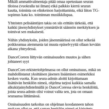
Mikäli ammattivalmentaja pitää omaa opetustaan seuran
tiloissa (vuokralla tai ilman) eikä palkkio kierrä seuran
kautta, toiminta on elinkeinon harjoittamista, eikä liiton TG-
sopimus kata ko. toiminnan musiikkilupaa.
Yhteisten pelisääntöjen takia on siis erittäin tärkeää, että
kaikki jäsenyhdistykset ymmärtävät säännön merkityksen ja
toimivat sen mukaisesti.
Niihin yhdistyksiin, joiden jäsenmäärissä on ollut selkeää
poikkeamaa aiemmasta tai muuta epäselvyyttä ollaan kevään
aikana yhteydessä.
DanceCoreen liittyvän ominaisuuden muutos ja siihen
johtaneet syyt
DanceCore-rekisteriohjelmassa on ollut ominaisuus, mikä on
mahdollistanut yksittäisen jäsenen lisäämisen esimerkiksi
kesken vuotta. Kun seura-admin aloitti kirjoittamaan
lisättävän henkilön nimeä, ohjelma tarjosi kaikkia samalla
alkukirjainyhdistelmällä jo DanceCoressa olevia henkilöitä,
joista seura-admin olisi voinut valita sen, jota on omaan
seuraansa liittämässä.
Ominaisuuden tarkoitus on ohjelman koodanneen tahon
mukaan ollut se, että saman henkilön nimeä ei kirjoiteta