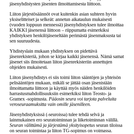
jäsenyhdistysten jäsenten ilmoittamisesta liittoon.
Liiton järjestösäännöt ovat kuitenkin asian suhteen hyvin
yksiselitteiset ja selkeät: annetun aikataulun mukaisesti
(vuoden loppuun mennessä) jäsenyhdistyksen tulee ilmoittaa
KAIKKI jäsenensä liittoon – riippumatta esimerkiksi
yhdistyksen henkilöjäseneltään perimästä jäsenmaksusta tai
sen suuruudesta.
Yhdistyslain mukaan yhdistyksen on pidettävä
jäsenrekisteriä, johon se kirjaa kaikki jäsenensä. Nämä samat
jäsenet siis ilmoitetaan liiton jäsenrekisteriin annettujen
ohjeiden mukaisesti.
Liiton jäsenyhdistys ei siis toimi liiton sääntöjen ja yhteisön
pelisääntöjen mukaan, mikäli se jättää osan jäsenistään
ilmoittamatta liittoon ja käyttää myös näiden henkilöiden
harrastusmahdollisuuksiin esimerkiksi liiton Teosto- ja
Gramex -sopimusta.
Pääosin seura voi tarjota palveluita
veroseuraamuksitta vain omille jäsenilleen.
Jäsenyhdistyksissä (-seuroissa) tulee tehdä selvä ja
lainmukainen ero seuratoiminnan ja liiketoiminnan välillä.
Seuran välittämä ja järjestämä yksityisopetus
seuran tiloissa
on seuran toimintaa ja liiton TG-sopimus on voimassa.