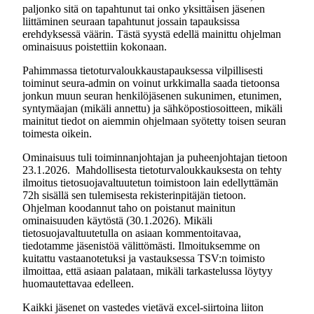
paljonko sitä on tapahtunut tai onko yksittäisen jäsenen
liittäminen seuraan tapahtunut jossain tapauksissa
erehdyksessä väärin. Tästä syystä edellä mainittu ohjelman
ominaisuus poistettiin kokonaan.
Pahimmassa tietoturvaloukkaustapauksessa vilpillisesti
toiminut seura-admin on voinut urkkimalla saada tietoonsa
jonkun muun seuran henkilöjäsenen sukunimen, etunimen,
syntymäajan (mikäli annettu) ja sähköpostiosoitteen, mikäli
mainitut tiedot on aiemmin ohjelmaan syötetty toisen seuran
toimesta oikein.
Ominaisuus tuli toiminnanjohtajan ja puheenjohtajan tietoon
23.1.2026. Mahdollisesta tietoturvaloukkauksesta on tehty
ilmoitus tietosuojavaltuutetun toimistoon lain edellyttämän
72h sisällä sen tulemisesta rekisterinpitäjän tietoon.
Ohjelman koodannut taho on poistanut mainitun
ominaisuuden käytöstä (30.1.2026). Mikäli
tietosuojavaltuutetulla on asiaan kommentoitavaa,
tiedotamme jäsenistöä välittömästi. Ilmoituksemme on
kuitattu vastaanotetuksi ja vastauksessa TSV:n toimisto
ilmoittaa, että asiaan palataan, mikäli tarkastelussa löytyy
huomautettavaa edelleen.
Kaikki jäsenet on vastedes vietävä excel-siirtoina liiton