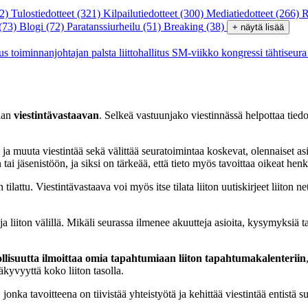
2)
Tulostiedotteet
(321)
Kilpailutiedotteet
(300)
Mediatiedotteet
(266)
R
(73)
Blogi
(72)
Paratanssiurheilu
(51)
Breaking
(38)
+ näytä lisää
tus
toiminnanjohtajan palsta
liittohallitus
SM-viikko
kongressi
tähtiseur
taan
viestintävastaavan
. Selkeä vastuunjako viestinnässä helpottaa tied
 ja muuta viestintää sekä välittää seuratoimintaa koskevat, olennaiset as
tai jäsenistöön, ja siksi on tärkeää, että tieto myös tavoittaa oikeat henk
 tilattu. Viestintävastaava voi myös itse tilata liiton uutiskirjeet liiton 
liiton välillä. Mikäli seurassa ilmenee akuutteja asioita, kysymyksiä ta
lisuutta ilmoittaa omia tapahtumiaan liiton tapahtumakalenteriin
äkyvyyttä koko liiton tasolla.
, jonka tavoitteena on tiivistää yhteistyötä ja kehittää viestintää entistä