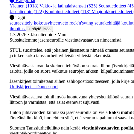
Kategoriat
Yleinen
(1018)
Vakio- ja latinalaistanssit
(525)
Seuratiedotteet
(45
Jäsentiedote
(122)
Koulutustiedotteet
(118)
Maajoukkuetiedotteet
Tagit
seuraesittely
kokousyhteenveto
rock'n'swing
seurakehittäjä
koulu
ilmoitus
+ näytä lisää
1.3.2026
• Jäsentiedote
• Muut
Suosittelemme jäsenseuroille viestintävastaavan nimeämistä
STUL suosittelee, että jokainen jäsenseura nimeää omasta seuras
ja tukee koko tanssiurheiluyhteisön yhteistä tekemistä.
Viestintävastaavan keskeinen tehtävä on seurata liiton jäsenkirjeitä
asioita, joilla on suora vaikutus seurojen arkeen, kilpailutoimintaan 
Jäsenkirjeet toimitetaan siihen sähköpostiosoitteeseen, jolla kirje on
Uutiskirjeet – Dancesport
Viestintävastaava toimii myös luontevana yhteyshenkilönä seuran ja 
liittoon ja varmistaa, että asiat etenevät sujuvasti.
Liiton juhlavuoden kunniaksi jäsenseuroilla on vielä
kaksi mahdol
tärkeänä linkkinä, huolehtien siitä, että seuran tapahtumat saavat n
Suomen Tanssiurheiluliitto näin kerää
viestintävastaavien poolia
viestintäkoordinaattorille: