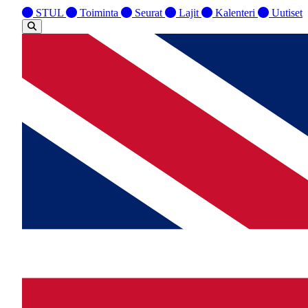
STUL
Toiminta
Seurat
Lajit
Kalenteri
Uutiset