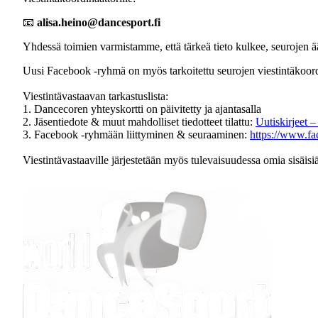
📧
alisa.heino@dancesport.fi
Yhdessä toimien varmistamme, että tärkeä tieto kulkee, seurojen ä
Uusi Facebook -ryhmä on myös tarkoitettu seurojen viestintäkoordi
Viestintävastaavan tarkastuslista:
1. Dancecoren yhteyskortti on päivitetty ja ajantasalla
2. Jäsentiedote & muut mahdolliset tiedotteet tilattu:
Uutiskirjeet 
3. Facebook -ryhmään liittyminen & seuraaminen:
https://www.f
Viestintävastaaville järjestetään myös tulevaisuudessa omia sisäisiä