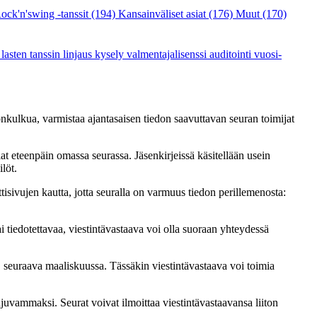
ock'n'swing -tanssit
(194)
Kansainväliset asiat
(176)
Muut
(170)
a
lasten tanssin linjaus
kysely
valmentajalisenssi
auditointi
vuosi-
onkulkua, varmistaa ajantasaisen tiedon saavuttavan seuran toimijat
iat eteenpäin omassa seurassa. Jäsenkirjeissä käsitellään usein
ilöt.
nettisivujen kautta, jotta seuralla on varmuus tiedon perillemenosta:
i tiedotettavaa, viestintävastaava voi olla suoraan yhteydessä
, seuraava maaliskuussa. Tässäkin viestintävastaava voi toimia
 sujuvammaksi. Seurat voivat ilmoittaa viestintävastaavansa liiton