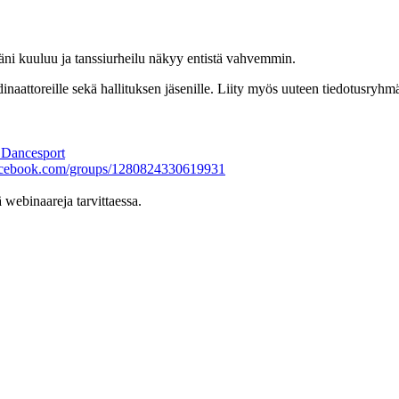
äni kuuluu ja tanssiurheilu näkyy entistä vahvemmin.
naattoreille sekä hallituksen jäsenille. Liity myös uuteen tiedotusryhm
– Dancesport
acebook.com/groups/1280824330619931
 webinaareja tarvittaessa.