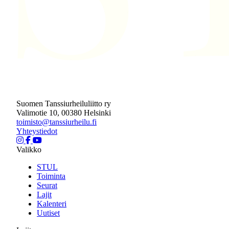
Suomen Tanssiurheiluliitto ry
Valimotie 10, 00380 Helsinki
toimisto@tanssiurheilu.fi
Yhteystiedot
Valikko
STUL
Toiminta
Seurat
Lajit
Kalenteri
Uutiset