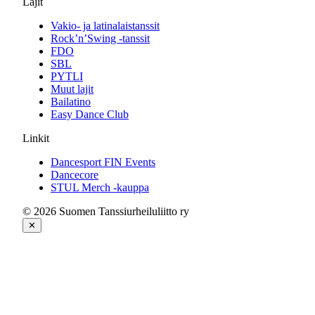
Lajit
Vakio- ja latinalaistanssit
Rock’n’Swing -tanssit
FDO
SBL
PYTLI
Muut lajit
Bailatino
Easy Dance Club
Linkit
Dancesport FIN Events
Dancecore
STUL Merch -kauppa
© 2026 Suomen Tanssiurheiluliitto ry
✕