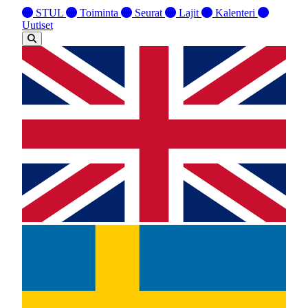
STUL
Toiminta
Seurat
Lajit
Kalenteri
Uutiset