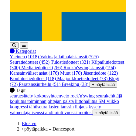
Kategoriat
Yleinen
(1018)
Vakio- ja latinalaistanssit
(525)
Seuratiedotteet
(452)
Tulostiedotteet
(321)
Kilpailutiedotteet
(300)
Mediatiedotteet
(266)
Rock'n'swing -tanssit
(194)
Kansainväliset asiat
(176)
Muut
(170)
Jäsentiedote
(122)
Koulutustiedotteet
(118)
Maajoukkuetiedotteet
(73)
Blogi
(72)
Paratanssiurheilu
(51)
Breaking
(38)
+ näytä lisää
Tagit
seuraesittely
kokousyhteenveto
rock'n'swing
seurakehittäjä
koulutus
toiminnanjohtajan palsta
liittohallitus
SM-viikko
kongressi
tähtiseura
lasten tanssin linjaus
kysely
valmentajalisenssi
auditointi
vuosi-ilmoitus
+ näytä lisää
Etusivu
/
pöytäpaikka – Dancesport