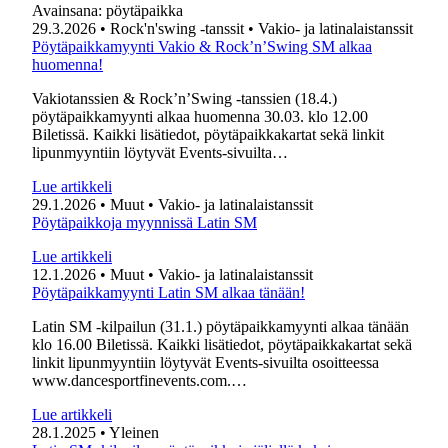
Avainsana:
pöytäpaikka
29.3.2026
• Rock'n'swing -tanssit
• Vakio- ja latinalaistanssit
Pöytäpaikkamyynti Vakio & Rock’n’Swing SM alkaa
huomenna!
Vakiotanssien & Rock’n’Swing -tanssien (18.4.)
pöytäpaikkamyynti alkaa huomenna 30.03. klo 12.00
Biletissä. Kaikki lisätiedot, pöytäpaikkakartat sekä linkit
lipunmyyntiin löytyvät Events-sivuilta…
Lue artikkeli
29.1.2026
• Muut
• Vakio- ja latinalaistanssit
Pöytäpaikkoja myynnissä Latin SM
Lue artikkeli
12.1.2026
• Muut
• Vakio- ja latinalaistanssit
Pöytäpaikkamyynti Latin SM alkaa tänään!
Latin SM -kilpailun (31.1.) pöytäpaikkamyynti alkaa tänään
klo 16.00 Biletissä. Kaikki lisätiedot, pöytäpaikkakartat sekä
linkit lipunmyyntiin löytyvät Events-sivuilta osoitteessa
www.dancesportfinevents.com.…
Lue artikkeli
28.1.2025
• Yleinen