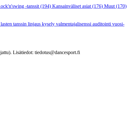
ock'n'swing -tanssit
(194)
Kansainväliset asiat
(176)
Muut
(170)
a
lasten tanssin linjaus
kysely
valmentajalisenssi
auditointi
vuosi-
jattu). Lisätiedot: tiedotus@dancesport.fi