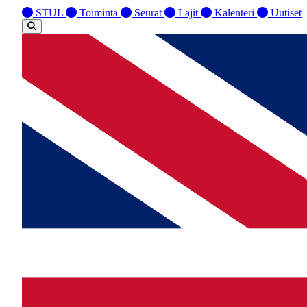
STUL
Toiminta
Seurat
Lajit
Kalenteri
Uutiset