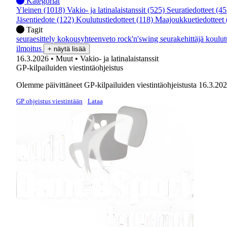
Kategoriat
Yleinen
(1018)
Vakio- ja latinalaistanssit
(525)
Seuratiedotteet
(45
Jäsentiedote
(122)
Koulutustiedotteet
(118)
Maajoukkuetiedotteet
Tagit
seuraesittely
kokousyhteenveto
rock'n'swing
seurakehittäjä
koulu
ilmoitus
+ näytä lisää
16.3.2026
• Muut
• Vakio- ja latinalaistanssit
GP-kilpailuiden viestintäohjeistus
Olemme päivittäneet GP-kilpailuiden viestintäohjeistusta 16.3.20
GP ohjeistus viestintään
Lataa