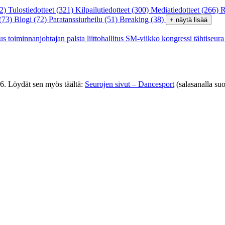
2)
Tulostiedotteet
(321)
Kilpailutiedotteet
(300)
Mediatiedotteet
(266)
R
(73)
Blogi
(72)
Paratanssiurheilu
(51)
Breaking
(38)
+ näytä lisää
tus
toiminnanjohtajan palsta
liittohallitus
SM-viikko
kongressi
tähtiseur
26. Löydät sen myös täältä:
Seurojen sivut – Dancesport
(salasanalla suo