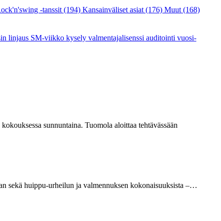
ock'n'swing -tanssit
(194)
Kansainväliset asiat
(176)
Muut
(168)
sin linjaus
SM-viikko
kysely
valmentajalisenssi
auditointi
vuosi-
sen kokouksessa sunnuntaina. Tuomola aloittaa tehtävässään
minnan sekä huippu-urheilun ja valmennuksen kokonaisuuksista –…