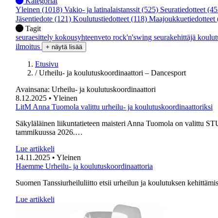
Kategoriat
Yleinen
(1018)
Vakio- ja latinalaistanssit
(525)
Seuratiedotteet
(45
Jäsentiedote
(121)
Koulutustiedotteet
(118)
Maajoukkuetiedotteet
Tagit
seuraesittely
kokousyhteenveto
rock'n'swing
seurakehittäjä
koulu
ilmoitus
+ näytä lisää
Etusivu
/
Urheilu- ja koulutuskoordinaattori – Dancesport
Avainsana:
Urheilu- ja koulutuskoordinaattori
8.12.2025
• Yleinen
LitM Anna Tuomola valittu urheilu- ja koulutuskoordinaattoriksi
Säkyläläinen liikuntatieteen maisteri Anna Tuomola on valittu STU
tammikuussa 2026.…
Lue artikkeli
14.11.2025
• Yleinen
Haemme Urheilu- ja koulutuskoordinaattoria
Suomen Tanssiurheiluliitto etsii urheilun ja koulutuksen kehittäm
Lue artikkeli