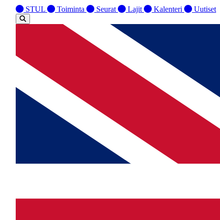
STUL
Toiminta
Seurat
Lajit
Kalenteri
Uutiset