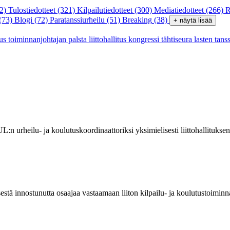
2)
Tulostiedotteet
(321)
Kilpailutiedotteet
(300)
Mediatiedotteet
(266)
R
(73)
Blogi
(72)
Paratanssiurheilu
(51)
Breaking
(38)
+ näytä lisää
tus
toiminnanjohtajan palsta
liittohallitus
kongressi
tähtiseura
lasten tans
L:n urheilu- ja koulutuskoordinaattoriksi yksimielisesti liittohallituk
isestä innostunutta osaajaa vastaamaan liiton kilpailu- ja koulutustoi