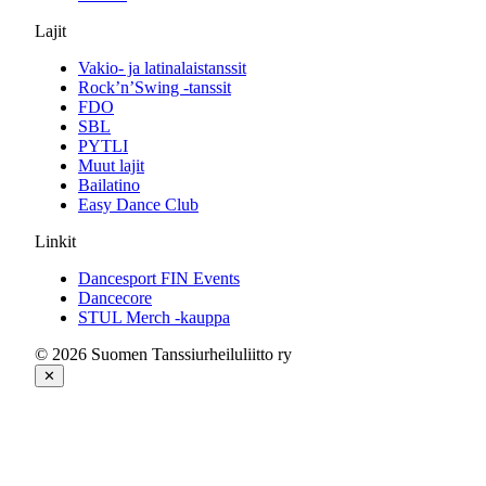
Lajit
Vakio- ja latinalaistanssit
Rock’n’Swing -tanssit
FDO
SBL
PYTLI
Muut lajit
Bailatino
Easy Dance Club
Linkit
Dancesport FIN Events
Dancecore
STUL Merch -kauppa
© 2026 Suomen Tanssiurheiluliitto ry
✕