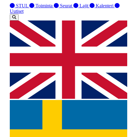
STUL
Toiminta
Seurat
Lajit
Kalenteri
Uutiset