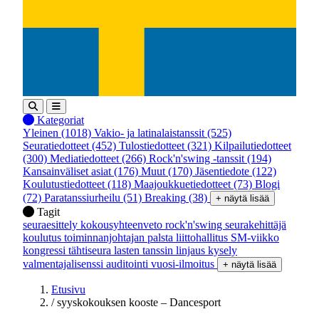
Kategoriat
Yleinen
(1018)
Vakio- ja latinalaistanssit
(525)
Seuratiedotteet
(452)
Tulostiedotteet
(321)
Kilpailutiedotteet
(300)
Mediatiedotteet
(266)
Rock'n'swing -tanssit
(194)
Kansainväliset asiat
(176)
Muut
(170)
Jäsentiedote
(122)
Koulutustiedotteet
(118)
Maajoukkuetiedotteet
(73)
Blogi
(72)
Paratanssiurheilu
(51)
Breaking
(38)
+ näytä lisää
Tagit
seuraesittely
kokousyhteenveto
rock'n'swing
seurakehittäjä
koulutus
toiminnanjohtajan palsta
liittohallitus
SM-viikko
kongressi
tähtiseura
lasten tanssin linjaus
kysely
valmentajalisenssi
auditointi
vuosi-ilmoitus
+ näytä lisää
Etusivu
/
syyskokouksen kooste – Dancesport