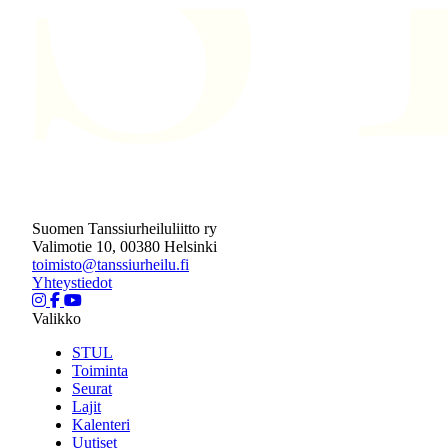
Suomen Tanssiurheiluliitto ry
Valimotie 10, 00380 Helsinki
toimisto@tanssiurheilu.fi
Yhteystiedot
Valikko
STUL
Toiminta
Seurat
Lajit
Kalenteri
Uutiset