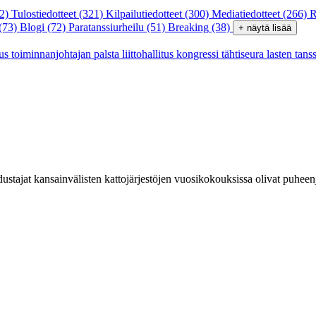
2)
Tulostiedotteet
(321)
Kilpailutiedotteet
(300)
Mediatiedotteet
(266)
R
(73)
Blogi
(72)
Paratanssiurheilu
(51)
Breaking
(38)
+ näytä lisää
tus
toiminnanjohtajan palsta
liittohallitus
kongressi
tähtiseura
lasten tans
jat kansainvälisten kattojärjestöjen vuosikokouksissa olivat puheenj