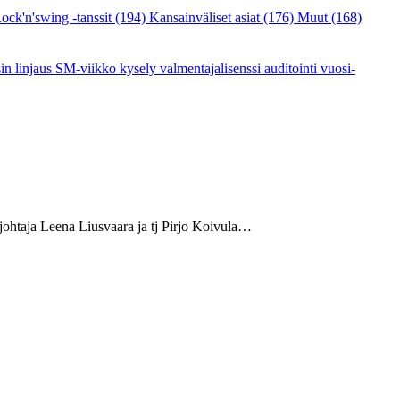
ock'n'swing -tanssit
(194)
Kansainväliset asiat
(176)
Muut
(168)
sin linjaus
SM-viikko
kysely
valmentajalisenssi
auditointi
vuosi-
ohtaja Leena Liusvaara ja tj Pirjo Koivula…