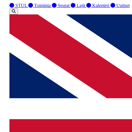
STUL
Toiminta
Seurat
Lajit
Kalenteri
Uutiset