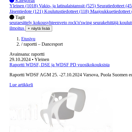
Kategoriat
Yleinen
(1018)
Vakio- ja latinalaistanssit
(525)
Seuratiedotteet
(45
Jäsentiedote
(121)
Koulutustiedotteet
(118)
Maajoukkuetiedotteet
Tagit
seuraesittely
kokousyhteenveto
rock'n'swing
seurakehittäjä
koulu
ilmoitus
+ näytä lisää
Etusivu
/
raportti – Dancesport
Avainsana:
raportti
29.10.2024
• Yleinen
Raportti WDSF, DSE ja WDSF PD vuosikokouksista
Raportti WDSF AGM 25. -27.10.2024 Varsova, Puola Suomen edusta
Lue artikkeli