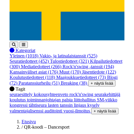
Kategoriat
Yleinen
(1018)
Vakio- ja latinalaistanssit
(525)
Seuratiedotteet
(452)
Tulostiedotteet
(321)
Kilpailutiedotteet
(300)
Mediatiedotteet
(266)
Rock'n'swing -tanssit
(194)
Kansainväliset asiat
(176)
Muut
(170)
Jäsentiedote
(122)
Koulutustiedotteet
(118)
Maajoukkuetiedotteet
(73)
Blogi
(72)
Paratanssiurheilu
(51)
Breaking
(38)
+ näytä lisää
Tagit
seuraesittely
kokousyhteenveto
rock'n'swing
seurakehittäjä
koulutus
toiminnanjohtajan palsta
liittohallitus
SM-viikko
kongressi
tähtiseura
lasten tanssin linjaus
kysely
valmentajalisenssi
auditointi
vuosi-ilmoitus
+ näytä lisää
Etusivu
/
QR-koodi – Dancesport