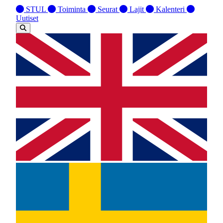
STUL
Toiminta
Seurat
Lajit
Kalenteri
Uutiset