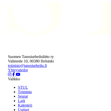
Suomen Tanssiurheiluliitto ry
Valimotie 10, 00380 Helsinki
toimisto@tanssiurheilu.fi
Yhteystiedot
Valikko
STUL
Toiminta
Seurat
Lajit
Kalenteri
Uutiset