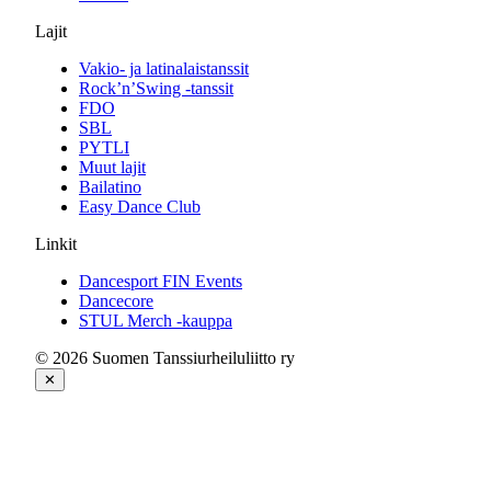
Lajit
Vakio- ja latinalaistanssit
Rock’n’Swing -tanssit
FDO
SBL
PYTLI
Muut lajit
Bailatino
Easy Dance Club
Linkit
Dancesport FIN Events
Dancecore
STUL Merch -kauppa
© 2026 Suomen Tanssiurheiluliitto ry
✕