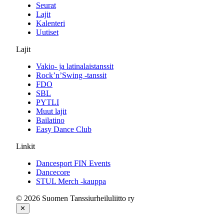
Seurat
Lajit
Kalenteri
Uutiset
Lajit
Vakio- ja latinalaistanssit
Rock’n’Swing -tanssit
FDO
SBL
PYTLI
Muut lajit
Bailatino
Easy Dance Club
Linkit
Dancesport FIN Events
Dancecore
STUL Merch -kauppa
© 2026 Suomen Tanssiurheiluliitto ry
✕