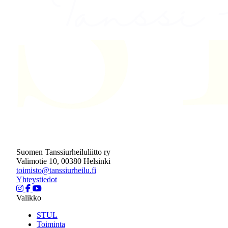
Suomen Tanssiurheiluliitto ry
Valimotie 10, 00380 Helsinki
toimisto@tanssiurheilu.fi
Yhteystiedot
Valikko
STUL
Toiminta