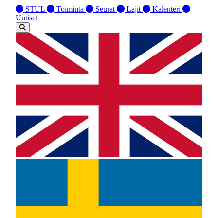
STUL
Toiminta
Seurat
Lajit
Kalenteri
Uutiset