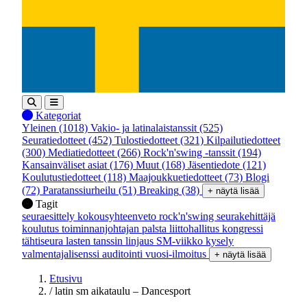
Kategoriat
Yleinen
(1018)
Vakio- ja latinalaistanssit
(525)
Seuratiedotteet
(452)
Tulostiedotteet
(321)
Kilpailutiedotteet
(300)
Mediatiedotteet
(266)
Rock'n'swing -tanssit
(194)
Kansainväliset asiat
(176)
Muut
(168)
Jäsentiedote
(121)
Koulutustiedotteet
(118)
Maajoukkuetiedotteet
(73)
Blogi
(72)
Paratanssiurheilu
(51)
Breaking
(38)
+ näytä lisää
Tagit
seuraesittely
kokousyhteenveto
rock'n'swing
seurakehittäjä
koulutus
toiminnanjohtajan palsta
liittohallitus
kongressi
tähtiseura
lasten tanssin linjaus
SM-viikko
kysely
valmentajalisenssi
auditointi
vuosi-ilmoitus
+ näytä lisää
Etusivu
/
latin sm aikataulu – Dancesport