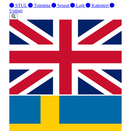
STUL
Toiminta
Seurat
Lajit
Kalenteri
Uutiset