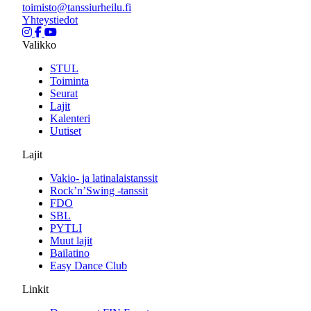
toimisto@tanssiurheilu.fi
Yhteystiedot
Valikko
STUL
Toiminta
Seurat
Lajit
Kalenteri
Uutiset
Lajit
Vakio- ja latinalaistanssit
Rock’n’Swing -tanssit
FDO
SBL
PYTLI
Muut lajit
Bailatino
Easy Dance Club
Linkit