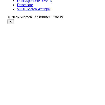
Dancesport FIN Events
Dancecore
STUL Merch -kauppa
© 2026 Suomen Tanssiurheiluliitto ry
✕