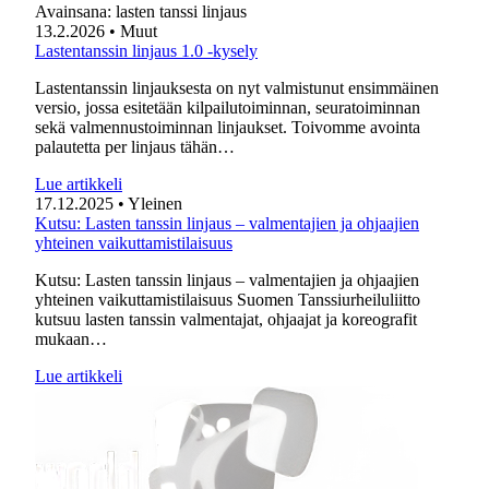
Avainsana:
lasten tanssi linjaus
13.2.2026
• Muut
Lastentanssin linjaus 1.0 -kysely
Lastentanssin linjauksesta on nyt valmistunut ensimmäinen
versio, jossa esitetään kilpailutoiminnan, seuratoiminnan
sekä valmennustoiminnan linjaukset. Toivomme avointa
palautetta per linjaus tähän…
Lue artikkeli
17.12.2025
• Yleinen
Kutsu: Lasten tanssin linjaus – valmentajien ja ohjaajien
yhteinen vaikuttamistilaisuus
Kutsu: Lasten tanssin linjaus – valmentajien ja ohjaajien
yhteinen vaikuttamistilaisuus Suomen Tanssiurheiluliitto
kutsuu lasten tanssin valmentajat, ohjaajat ja koreografit
mukaan…
Lue artikkeli