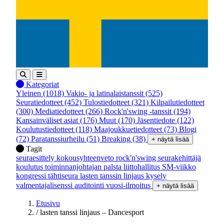
Kategoriat
Yleinen
(1018)
Vakio- ja latinalaistanssit
(525)
Seuratiedotteet
(452)
Tulostiedotteet
(321)
Kilpailutiedotteet
(300)
Mediatiedotteet
(266)
Rock'n'swing -tanssit
(194)
Kansainväliset asiat
(176)
Muut
(170)
Jäsentiedote
(122)
Koulutustiedotteet
(118)
Maajoukkuetiedotteet
(73)
Blogi
(72)
Paratanssiurheilu
(51)
Breaking
(38)
+ näytä lisää
Tagit
seuraesittely
kokousyhteenveto
rock'n'swing
seurakehittäjä
koulutus
toiminnanjohtajan palsta
liittohallitus
SM-viikko
kongressi
tähtiseura
lasten tanssin linjaus
kysely
valmentajalisenssi
auditointi
vuosi-ilmoitus
+ näytä lisää
Etusivu
/
lasten tanssi linjaus – Dancesport