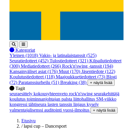
Kategoriat
Yleinen
(1018)
Vakio- ja latinalaistanssit
(525)
Seuratiedotteet
(452)
Tulostiedotteet
(321)
Kilpailutiedotteet
(300)
Mediatiedotteet
(266)
Rock'n'swing -tanssit
(194)
Kansainväliset asiat
(176)
Muut
(170)
Jäsentiedote
(122)
Koulutustiedotteet
(118)
Maajoukkuetiedotteet
(73)
Blogi
(72)
Paratanssiurheilu
(51)
Breaking
(38)
+ näytä lisää
Tagit
seuraesittely
kokousyhteenveto
rock'n'swing
seurakehittäjä
koulutus
toiminnanjohtajan palsta
liittohallitus
SM-viikko
kongressi
tähtiseura
lasten tanssin linjaus
kysely
valmentajalisenssi
auditointi
vuosi-ilmoitus
+ näytä lisää
Etusivu
/
lapsi cup – Dancesport