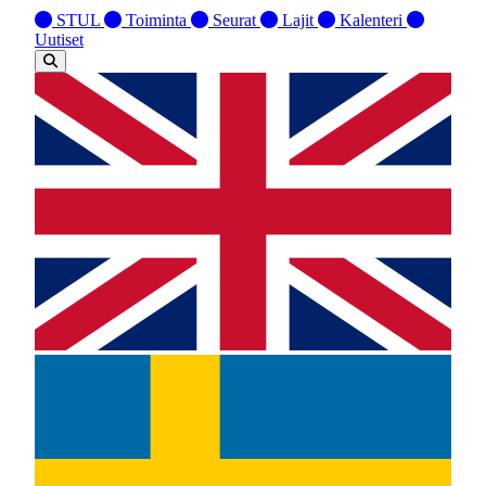
STUL
Toiminta
Seurat
Lajit
Kalenteri
Uutiset