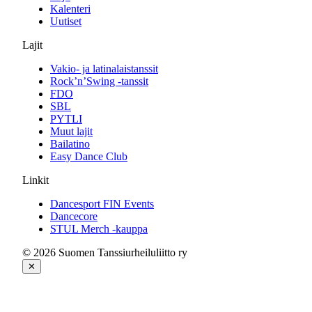
Kalenteri
Uutiset
Lajit
Vakio- ja latinalaistanssit
Rock’n’Swing -tanssit
FDO
SBL
PYTLI
Muut lajit
Bailatino
Easy Dance Club
Linkit
Dancesport FIN Events
Dancecore
STUL Merch -kauppa
© 2026 Suomen Tanssiurheiluliitto ry
✕