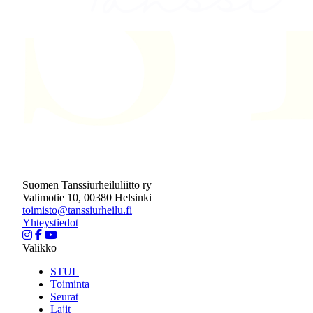
Suomen Tanssiurheiluliitto ry
Valimotie 10, 00380 Helsinki
toimisto@tanssiurheilu.fi
Yhteystiedot
Valikko
STUL
Toiminta
Seurat
Lajit