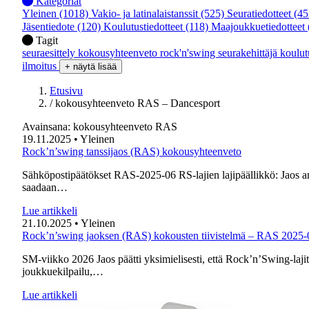
Kategoriat
Yleinen
(1018)
Vakio- ja latinalaistanssit
(525)
Seuratiedotteet
(45
Jäsentiedote
(120)
Koulutustiedotteet
(118)
Maajoukkuetiedotteet
Tagit
seuraesittely
kokousyhteenveto
rock'n'swing
seurakehittäjä
koulu
ilmoitus
+ näytä lisää
Etusivu
/
kokousyhteenveto RAS – Dancesport
Avainsana:
kokousyhteenveto RAS
19.11.2025
• Yleinen
Rock’n’swing tanssijaos (RAS) kokousyhteenveto
Sähköpostipäätökset RAS-2025-06 RS-lajien lajipäällikkö: Jaos ant
saadaan…
Lue artikkeli
21.10.2025
• Yleinen
Rock’n’swing jaoksen (RAS) kokousten tiivistelmä – RAS 2025-
SM-viikko 2026 Jaos päätti yksimielisesti, että Rock’n’Swing-laj
joukkuekilpailu,…
Lue artikkeli