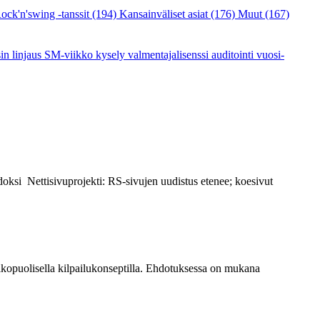
ock'n'swing -tanssit
(194)
Kansainväliset asiat
(176)
Muut
(167)
sin linjaus
SM-viikko
kysely
valmentajalisenssi
auditointi
vuosi-
doksi Nettisivuprojekti: RS-sivujen uudistus etenee; koesivut
lkopuolisella kilpailukonseptilla. Ehdotuksessa on mukana