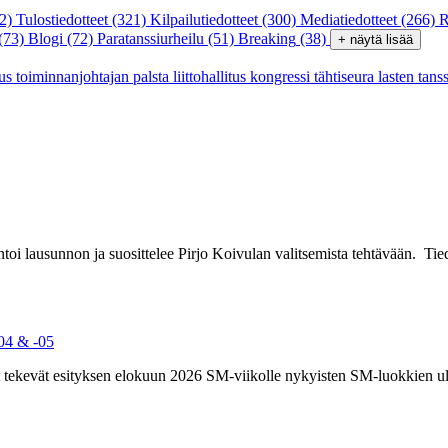
2)
Tulostiedotteet
(321)
Kilpailutiedotteet
(300)
Mediatiedotteet
(266)
R
(73)
Blogi
(72)
Paratanssiurheilu
(51)
Breaking
(38)
+ näytä lisää
tus
toiminnanjohtajan palsta
liittohallitus
kongressi
tähtiseura
lasten tans
oi lausunnon ja suosittelee Pirjo Koivulan valitsemista tehtävään. Tie
04 & -05
it tekevät esityksen elokuun 2026 SM-viikolle nykyisten SM-luokkien u