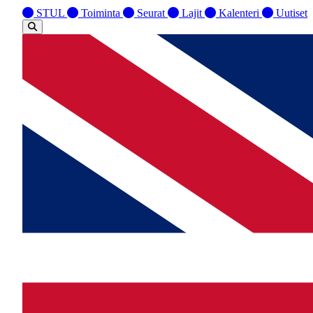
STUL
Toiminta
Seurat
Lajit
Kalenteri
Uutiset