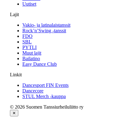
Uutiset
Lajit
Vakio- ja latinalaistanssit
Rock’n’Swing -tanssit
FDO
SBL
PYTLI
Muut lajit
Bailatino
Easy Dance Club
Linkit
Dancesport FIN Events
Dancecore
STUL Merch -kauppa
© 2026 Suomen Tanssiurheiluliitto ry
✕