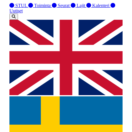
STUL
Toiminta
Seurat
Lajit
Kalenteri
Uutiset