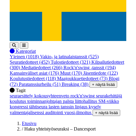
Kategoriat
Yleinen
(1018)
Vakio- ja latinalaistanssit
(525)
Seuratiedotteet
(452)
Tulostiedotteet
(321)
Kilpailutiedotteet
(300)
Mediatiedotteet
(266)
Rock'n'swing -tanssit
(194)
Kansainväliset asiat
(176)
Muut
(170)
Jäsentiedote
(122)
Koulutustiedotteet
(118)
Maajoukkuetiedotteet
(73)
Blogi
(72)
Paratanssiurheilu
(51)
Breaking
(38)
+ näytä lisää
Tagit
seuraesittely
kokousyhteenveto
rock'n'swing
seurakehittäjä
koulutus
toiminnanjohtajan palsta
liittohallitus
SM-viikko
kongressi
tähtiseura
lasten tanssin linjaus
kysely
valmentajalisenssi
auditointi
vuosi-ilmoitus
+ näytä lisää
Etusivu
/
Haku yhteistyöseuraksi – Dancesport