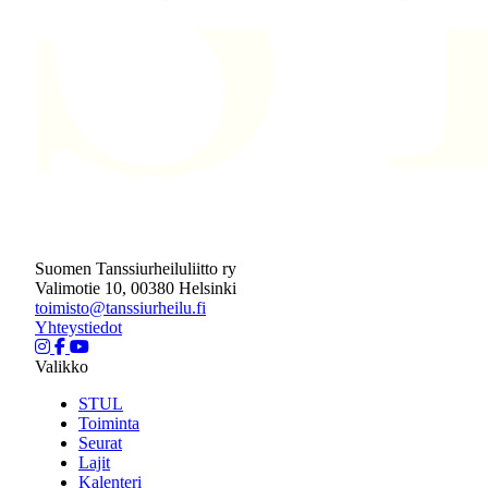
Suomen Tanssiurheiluliitto ry
Valimotie 10, 00380 Helsinki
toimisto@tanssiurheilu.fi
Yhteystiedot
Valikko
STUL
Toiminta
Seurat
Lajit
Kalenteri