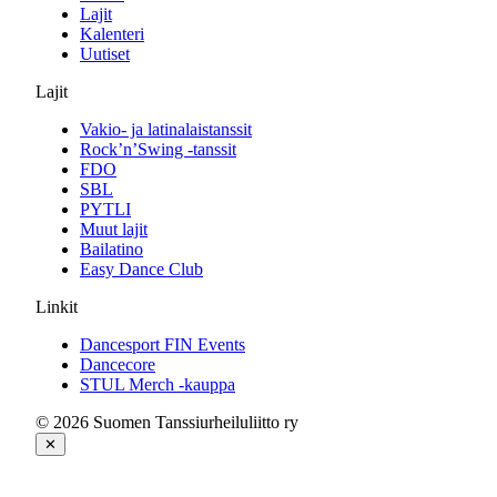
Lajit
Kalenteri
Uutiset
Lajit
Vakio- ja latinalaistanssit
Rock’n’Swing -tanssit
FDO
SBL
PYTLI
Muut lajit
Bailatino
Easy Dance Club
Linkit
Dancesport FIN Events
Dancecore
STUL Merch -kauppa
© 2026 Suomen Tanssiurheiluliitto ry
✕