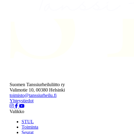
Suomen Tanssiurheiluliitto ry
Valimotie 10, 00380 Helsinki
toimisto@tanssiurheilu.fi
Yhteystiedot
Valikko
STUL
Toiminta
Seurat