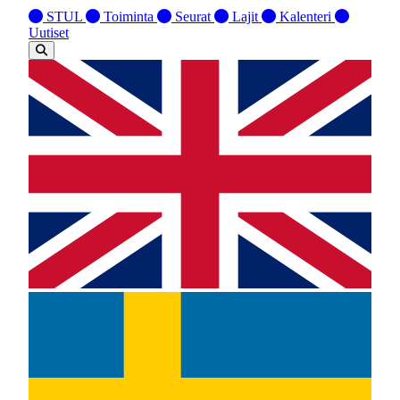
STUL
Toiminta
Seurat
Lajit
Kalenteri
Uutiset