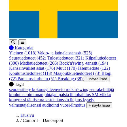
Kategoriat
Yleinen
(1018)
Vakio- ja latinalaistanssit
(525)
Seuratiedotteet
(452)
Tulostiedotteet
(321)
Kilpailutiedotteet
(300)
Mediatiedotteet
(266)
Rock'n'swing -tanssit
(194)
Kansainväliset asiat
(176)
Muut
(170)
Jäsentiedote
(122)
Koulutustiedotteet
(118)
Maajoukkuetiedotteet
(73)
Blogi
(72)
Paratanssiurheilu
(51)
Breaking
(38)
+ näytä lisää
Tagit
seuraesittely
kokousyhteenveto
rock'n'swing
seurakehittäjä
koulutus
toiminnanjohtajan palsta
liittohallitus
SM-viikko
kongressi
tähtiseura
lasten tanssin linjaus
kysely
valmentajalisenssi
auditointi
vuosi-ilmoitus
+ näytä lisää
Etusivu
/
Combi 1 – Dancesport