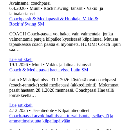
Avainsana:
coachpassi
6.4.2026
• Muut
• Rock'n'swing -tanssit
• Vakio- ja
latinalaistanssit
Coachpassit & Mediapassit & Huoltajat Vakio &
Rock’n’Swing SM
COACH Coach-passia voi hakea vain valmentaja, jonka
valmentamia pareja kilpailee kyseisessä kilpailussa. Muussa
tapauksessa coach-passia ei myönnetä. HUOM! Coach-lipun
saa…
Lue artikkeli
19.1.2026
• Muut
• Vakio- ja latinalaistanssit
Coach & Mediapassit haettavissa Latin SM
Latin SM -kilpailuissa 31.1.2026 käytössä ovat coachpassi
(coach-ranneke) sekä mediapassi (akkreditointi). Molemmat
passit haetaan 28.1.2026 mennessä. Coachpassi Hae tällä
lomakkeella…
Lue artikkeli
4.12.2025
• Jäsentiedote
• Kilpailutiedotteet
Coach-passit arvokilpailuissa – turvallisuutta, selkeyttä ja
ammattimaisuutta kilpailupäivään