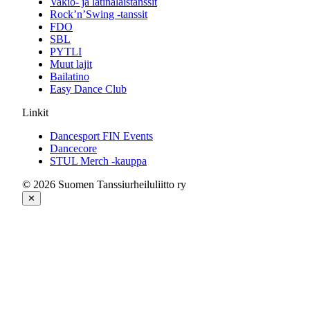
Vakio- ja latinalaistanssit
Rock’n’Swing -tanssit
FDO
SBL
PYTLI
Muut lajit
Bailatino
Easy Dance Club
Linkit
Dancesport FIN Events
Dancecore
STUL Merch -kauppa
© 2026 Suomen Tanssiurheiluliitto ry
✕