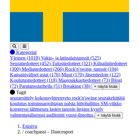
Kategoriat
Yleinen
(1018)
Vakio- ja latinalaistanssit
(525)
Seuratiedotteet
(452)
Tulostiedotteet
(321)
Kilpailutiedotteet
(300)
Mediatiedotteet
(266)
Rock'n'swing -tanssit
(194)
Kansainväliset asiat
(176)
Muut
(170)
Jäsentiedote
(122)
Koulutustiedotteet
(118)
Maajoukkuetiedotteet
(73)
Blogi
(72)
Paratanssiurheilu
(51)
Breaking
(38)
+ näytä lisää
Tagit
seuraesittely
kokousyhteenveto
rock'n'swing
seurakehittäjä
koulutus
toiminnanjohtajan palsta
liittohallitus
SM-viikko
kongressi
tähtiseura
lasten tanssin linjaus
kysely
valmentajalisenssi
auditointi
vuosi-ilmoitus
+ näytä lisää
Etusivu
/
coachpassi – Dancesport