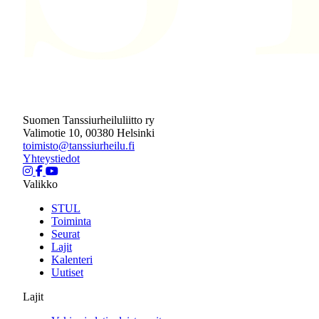
Suomen Tanssiurheiluliitto ry
Valimotie 10, 00380 Helsinki
toimisto@tanssiurheilu.fi
Yhteystiedot
Valikko
STUL
Toiminta
Seurat
Lajit
Kalenteri
Uutiset
Lajit