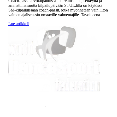
Coach-passit arvokilpailuissa – turvallisuutta, selkeyttä ja
ammattimaisuutta kilpailupäivään STUL:lilla on käytössä
SM-kilpailuissaan coach-passit, jotka myönnetään vain liiton
valmentajalisenssin omaaville valmentajille. Tavoitteena…
Lue artikkeli