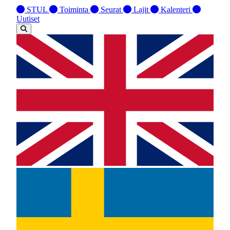
STUL
Toiminta
Seurat
Lajit
Kalenteri
Uutiset