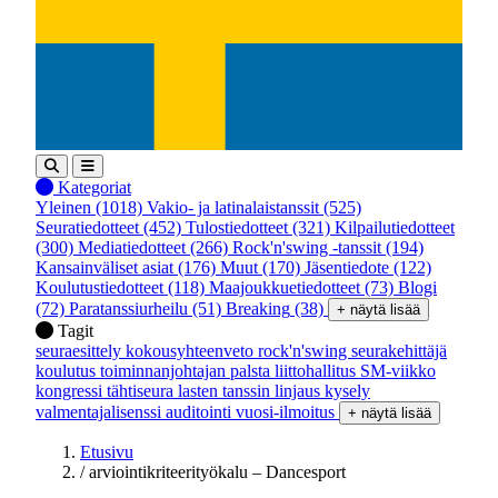
Kategoriat
Yleinen
(1018)
Vakio- ja latinalaistanssit
(525)
Seuratiedotteet
(452)
Tulostiedotteet
(321)
Kilpailutiedotteet
(300)
Mediatiedotteet
(266)
Rock'n'swing -tanssit
(194)
Kansainväliset asiat
(176)
Muut
(170)
Jäsentiedote
(122)
Koulutustiedotteet
(118)
Maajoukkuetiedotteet
(73)
Blogi
(72)
Paratanssiurheilu
(51)
Breaking
(38)
+ näytä lisää
Tagit
seuraesittely
kokousyhteenveto
rock'n'swing
seurakehittäjä
koulutus
toiminnanjohtajan palsta
liittohallitus
SM-viikko
kongressi
tähtiseura
lasten tanssin linjaus
kysely
valmentajalisenssi
auditointi
vuosi-ilmoitus
+ näytä lisää
Etusivu
/
arviointikriteerityökalu – Dancesport