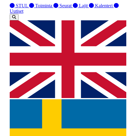
STUL
Toiminta
Seurat
Lajit
Kalenteri
Uutiset