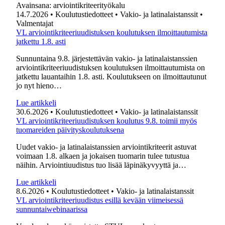
Avainsana:
arviointikriteerityökalu
14.7.2026
• Koulutustiedotteet
• Vakio- ja latinalaistanssit
•
Valmentajat
VL arviointikriteeriuudistuksen koulutuksen ilmoittautumista
jatkettu 1.8. asti
Sunnuntaina 9.8. järjestettävän vakio- ja latinalaistanssien
arviointikriteeriuudistuksen koulutuksen ilmoittautumista on
jatkettu lauantaihin 1.8. asti. Koulutukseen on ilmoittautunut
jo nyt hieno…
Lue artikkeli
30.6.2026
• Koulutustiedotteet
• Vakio- ja latinalaistanssit
VL arviointikriteeriuudistuksen koulutus 9.8. toimii myös
tuomareiden päivityskoulutuksena
Uudet vakio- ja latinalaistanssien arviointikriteerit astuvat
voimaan 1.8. alkaen ja jokaisen tuomarin tulee tutustua
näihin. Arviointiuudistus tuo lisää läpinäkyvyyttä ja…
Lue artikkeli
8.6.2026
• Koulutustiedotteet
• Vakio- ja latinalaistanssit
VL arviointikriteeriuudistus esillä kevään viimeisessä
sunnuntaiwebinaarissa