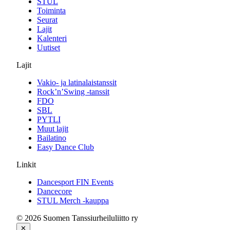
STUL
Toiminta
Seurat
Lajit
Kalenteri
Uutiset
Lajit
Vakio- ja latinalaistanssit
Rock’n’Swing -tanssit
FDO
SBL
PYTLI
Muut lajit
Bailatino
Easy Dance Club
Linkit
Dancesport FIN Events
Dancecore
STUL Merch -kauppa
© 2026 Suomen Tanssiurheiluliitto ry
✕