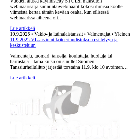
Vuoden alussa käynnistetty STUL:n maksuton
webinaarisarja sunnuntaiwebinaarit kokosi ihmisiä koolle
viimeistä kertaa tämän kevään osalta, kun eilisessä
webinaarissa aiheena oli…
Lue artikkeli
10.9.2025
• Vakio- ja latinalaistanssit
• Valmentajat
• Yleinen
11.9.2025 VL-arviointikriteeriuudistuksen esittelyyn ja
keskusteluun
Valmentaja, tuomari, tanssija, kouluttaja, huoltaja tai
harrastaja – tämä kutsu on sinulle! Suomen
Tanssiurheiluliitto järjestää torstaina 11.9. klo 10 avoimen…
Lue artikkeli