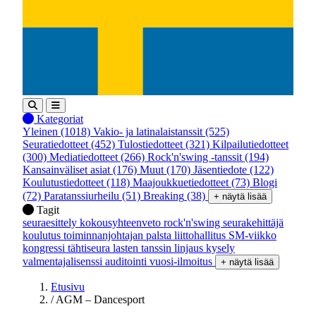
Kategoriat
Yleinen
(1018)
Vakio- ja latinalaistanssit
(525)
Seuratiedotteet
(452)
Tulostiedotteet
(321)
Kilpailutiedotteet
(300)
Mediatiedotteet
(266)
Rock'n'swing -tanssit
(194)
Kansainväliset asiat
(176)
Muut
(170)
Jäsentiedote
(122)
Koulutustiedotteet
(118)
Maajoukkuetiedotteet
(73)
Blogi
(72)
Paratanssiurheilu
(51)
Breaking
(38)
+ näytä lisää
Tagit
seuraesittely
kokousyhteenveto
rock'n'swing
seurakehittäjä
koulutus
toiminnanjohtajan palsta
liittohallitus
SM-viikko
kongressi
tähtiseura
lasten tanssin linjaus
kysely
valmentajalisenssi
auditointi
vuosi-ilmoitus
+ näytä lisää
Etusivu
/
AGM – Dancesport