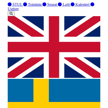
STUL
Toiminta
Seurat
Lajit
Kalenteri
Uutiset