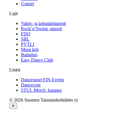
Uutiset
Lajit
Vakio- ja latinalaistanssit
Rock’n’Swing -tanssit
FDO
SBL
PYTLI
Muut lajit
Bailatino
Easy Dance Club
Linkit
Dancesport FIN Events
Dancecore
STUL Merch -kauppa
© 2026 Suomen Tanssiurheiluliitto ry
✕