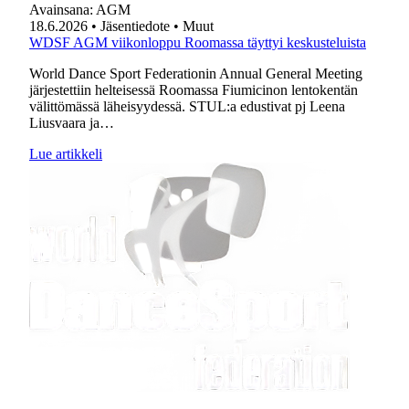
Avainsana:
AGM
18.6.2026
• Jäsentiedote
• Muut
WDSF AGM viikonloppu Roomassa täyttyi keskusteluista
World Dance Sport Federationin Annual General Meeting
järjestettiin helteisessä Roomassa Fiumicinon lentokentän
välittömässä läheisyydessä. STUL:a edustivat pj Leena
Liusvaara ja…
Lue artikkeli