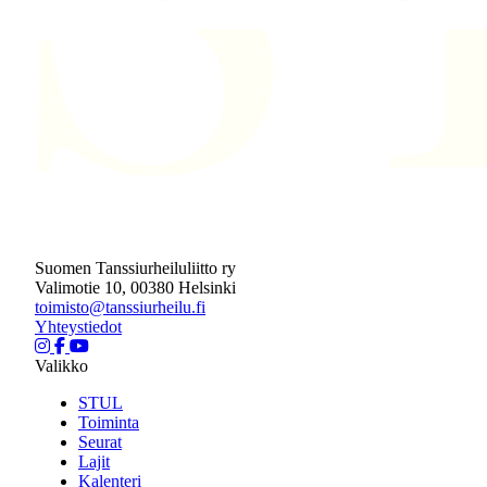
Suomen Tanssiurheiluliitto ry
Valimotie 10, 00380 Helsinki
toimisto@tanssiurheilu.fi
Yhteystiedot
Valikko
STUL
Toiminta
Seurat
Lajit
Kalenteri