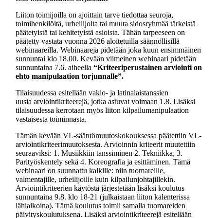
Liiton toimijoilla on ajoittain tarve tiedottaa seuroja,
toimihenkilöitä, urheilijoita tai muuta sidosryhmää tärkeistä
päätetyistä tai kehitetyistä asioista. Tähän tarpeeseen on
päätetty vastata vuonna 2026 aloitetuilla säännöllisillä
webinaareilla. Webinaareja pidetään joka kuun ensimmäinen
sunnuntai klo 18.00. Kevään viimeinen webinaari pidetään
sunnuntaina 7.6. aiheella
“Kriteeriperustainen arviointi on
ehto manipulaation torjunnalle”.
Tilaisuudessa esitellään vakio- ja latinalaistanssien
uusia arviointikriteerejä, jotka astuvat voimaan 1.8. Lisäksi
tilaisuudessa kerrotaan myös liiton kilpailumanipulaation
vastaisesta toiminnasta.
Tämän kevään VL-sääntömuutoskokouksessa päätettiin VL-
arviointikriteerimuutoksesta. Arvioinnin kriteerit muutettiin
seuraaviksi: 1. Musiikkiin tanssiminen 2. Tekniikka, 3.
Parityöskentely sekä 4. Koreografia ja esittäminen. Tämä
webinaari on suunnattu kaikille: niin tuomareille,
valmentajille, urheilijoille kuin kilpailunjohtajillekin.
Arviointikriteerien käytöstä järjestetään lisäksi koulutus
sunnuntaina 9.8. klo 18-21 (julkaistaan liiton kalenterissa
lähiaikoina). Tämä koulutus toimii samalla tuomareiden
päivityskoulutuksena. Lisäksi arviointikriteerejä esitellään