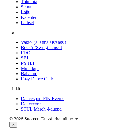
Toiminta
Seurat
Lajit
Kalenteri
Uutiset
Lajit
Vakio- ja latinalaistanssit
Rock’n’Swing -tanssit
FDO
SBL
PYTLI
Muut lajit
Bailatino
Easy Dance Club
Linkit
Dancesport FIN Events
Dancecore
STUL Merch -kauppa
© 2026 Suomen Tanssiurheiluliitto ry
✕