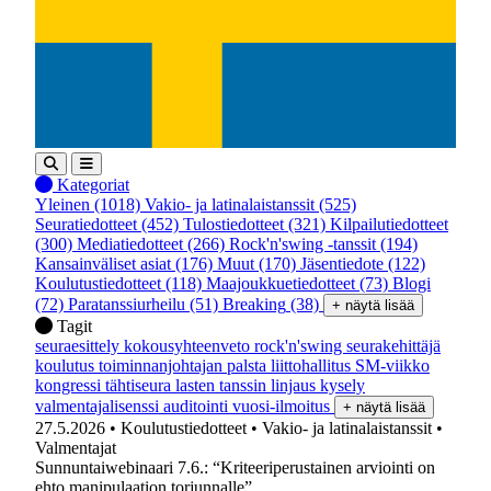
Kategoriat
Yleinen
(1018)
Vakio- ja latinalaistanssit
(525)
Seuratiedotteet
(452)
Tulostiedotteet
(321)
Kilpailutiedotteet
(300)
Mediatiedotteet
(266)
Rock'n'swing -tanssit
(194)
Kansainväliset asiat
(176)
Muut
(170)
Jäsentiedote
(122)
Koulutustiedotteet
(118)
Maajoukkuetiedotteet
(73)
Blogi
(72)
Paratanssiurheilu
(51)
Breaking
(38)
+ näytä lisää
Tagit
seuraesittely
kokousyhteenveto
rock'n'swing
seurakehittäjä
koulutus
toiminnanjohtajan palsta
liittohallitus
SM-viikko
kongressi
tähtiseura
lasten tanssin linjaus
kysely
valmentajalisenssi
auditointi
vuosi-ilmoitus
+ näytä lisää
27.5.2026
• Koulutustiedotteet
• Vakio- ja latinalaistanssit
•
Valmentajat
Sunnuntaiwebinaari 7.6.: “Kriteeriperustainen arviointi on
ehto manipulaation torjunnalle”