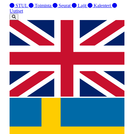
STUL
Toiminta
Seurat
Lajit
Kalenteri
Uutiset