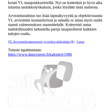
kesän VL maajoukkueleirillä. Nyt on kuitenkin jo hyvä aika
tutustua taulukkotyökaluun, jonka löydätte tästä uutisesta.
Arviointiuudistus tuo lisää läpinäkyvyyttä ja objektiivisuutta
VL arviointiin tuomarityössä ja samalla se antaa myös uudet
raamit valmennuksen suunnittelulle. Kriteeristö antaa
mahdollisuuden tarkastella pareja tasapuolisesti kaikkien
taitojen osalta.
VL Arviointikomponentit ja niiden alakohdat (8)
Lataa
Tutustu tapahtumaan:
https://www.dancesport.fi/kalenteri/1086