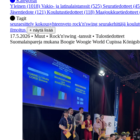
Kategoriat
Yleinen
(1018)
Vakio- ja latinalaistanssit
(525)
Seuratiedotteet
(45
Jäsentiedote
(121)
Koulutustiedotteet
(118)
Maajoukkuetiedotteet
Tagit
seuraesittely
kokousyhteenveto
rock'n'swing
seurakehittäjä
koulu
ilmoitus
+ näytä lisää
17.5.2026
• Muut
• Rock'n'swing -tanssit
• Tulostiedotteet
Suomalaispareja mukana Boogie Woogie World Cupissa Königsb