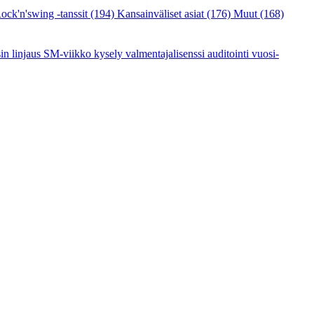
ock'n'swing -tanssit
(194)
Kansainväliset asiat
(176)
Muut
(168)
sin linjaus
SM-viikko
kysely
valmentajalisenssi
auditointi
vuosi-