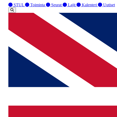
STUL
Toiminta
Seurat
Lajit
Kalenteri
Uutiset