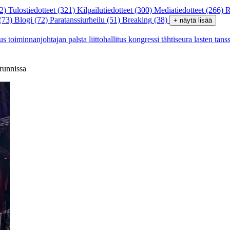
2)
Tulostiedotteet
(321)
Kilpailutiedotteet
(300)
Mediatiedotteet
(266)
R
(73)
Blogi
(72)
Paratanssiurheilu
(51)
Breaking
(38)
+ näytä lisää
tus
toiminnanjohtajan palsta
liittohallitus
kongressi
tähtiseura
lasten tans
runnissa