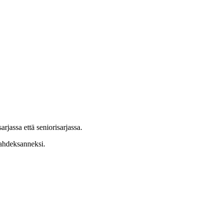
jassa että seniorisarjassa.
kahdeksanneksi.