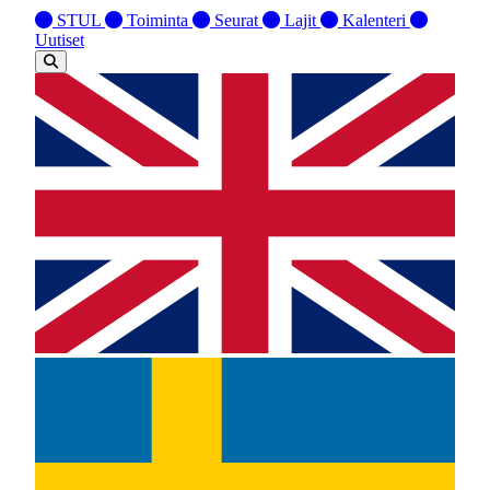
STUL
Toiminta
Seurat
Lajit
Kalenteri
Uutiset