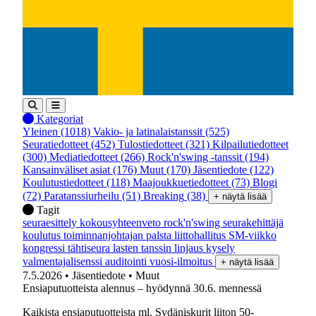
Kategoriat
Yleinen
(1018)
Vakio- ja latinalaistanssit
(525)
Seuratiedotteet
(452)
Tulostiedotteet
(321)
Kilpailutiedotteet
(300)
Mediatiedotteet
(266)
Rock'n'swing -tanssit
(194)
Kansainväliset asiat
(176)
Muut
(170)
Jäsentiedote
(122)
Koulutustiedotteet
(118)
Maajoukkuetiedotteet
(73)
Blogi
(72)
Paratanssiurheilu
(51)
Breaking
(38)
+ näytä lisää
Tagit
seuraesittely
kokousyhteenveto
rock'n'swing
seurakehittäjä
koulutus
toiminnanjohtajan palsta
liittohallitus
SM-viikko
kongressi
tähtiseura
lasten tanssin linjaus
kysely
valmentajalisenssi
auditointi
vuosi-ilmoitus
+ näytä lisää
7.5.2026
• Jäsentiedote
• Muut
Ensiaputuotteista alennus – hyödynnä 30.6. mennessä
Kaikista ensiaputuotteista ml. Sydäniskurit liiton 50-