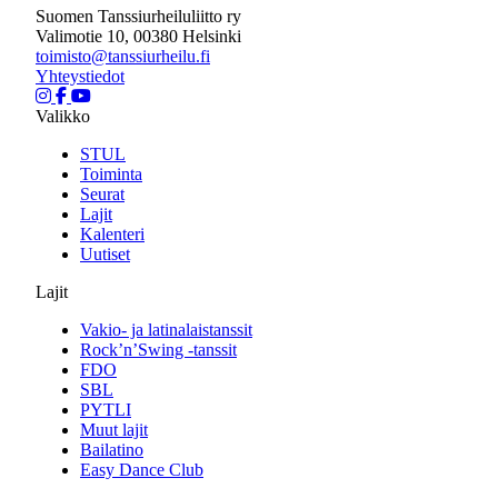
Suomen Tanssiurheiluliitto ry
Valimotie 10, 00380 Helsinki
toimisto@tanssiurheilu.fi
Yhteystiedot
Valikko
STUL
Toiminta
Seurat
Lajit
Kalenteri
Uutiset
Lajit
Vakio- ja latinalaistanssit
Rock’n’Swing -tanssit
FDO
SBL
PYTLI
Muut lajit
Bailatino
Easy Dance Club