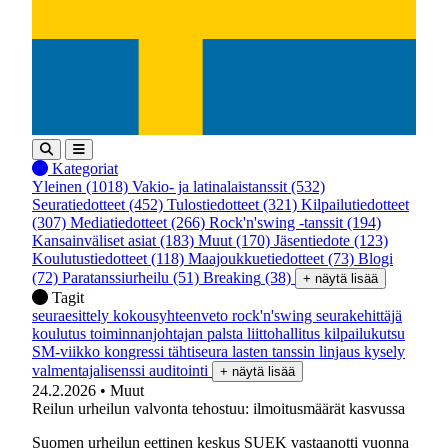
Kategoriat
Yleinen
(1018)
Vakio- ja latinalaistanssit
(532)
Seuratiedotteet
(452)
Tulostiedotteet
(321)
Kilpailutiedotteet
(307)
Mediatiedotteet
(266)
Rock'n'swing -tanssit
(194)
Kansainväliset asiat
(183)
Muut
(170)
Jäsentiedote
(123)
Koulutustiedotteet
(118)
Maajoukkuetiedotteet
(73)
Blogi
(72)
Paratanssiurheilu
(51)
Breaking
(38)
+ näytä lisää
Tagit
seuraesittely
kokousyhteenveto
rock'n'swing
seurakehittäjä
koulutus
toiminnanjohtajan palsta
liittohallitus
kilpailukutsu
SM-viikko
kongressi
tähtiseura
lasten tanssin linjaus
kysely
valmentajalisenssi
auditointi
+ näytä lisää
24.2.2026
• Muut
Reilun urheilun valvonta tehostuu: ilmoitusmäärät kasvussa
Suomen urheilun eettinen keskus SUEK vastaanotti vuonna