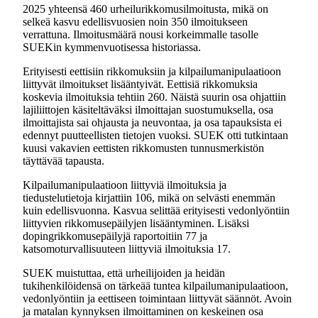
2025 yhteensä 460 urheilurikkomusilmoitusta, mikä on
selkeä kasvu edellisvuosien noin 350 ilmoitukseen
verrattuna. Ilmoitusmäärä nousi korkeimmalle tasolle
SUEKin kymmenvuotisessa historiassa.
Erityisesti eettisiin rikkomuksiin ja kilpailumanipulaatioon
liittyvät ilmoitukset lisääntyivät. Eettisiä rikkomuksia
koskevia ilmoituksia tehtiin 260. Näistä suurin osa ohjattiin
lajiliittojen käsiteltäväksi ilmoittajan suostumuksella, osa
ilmoittajista sai ohjausta ja neuvontaa, ja osa tapauksista ei
edennyt puutteellisten tietojen vuoksi. SUEK otti tutkintaan
kuusi vakavien eettisten rikkomusten tunnusmerkistön
täyttävää tapausta.
Kilpailumanipulaatioon liittyviä ilmoituksia ja
tiedustelutietoja kirjattiin 106, mikä on selvästi enemmän
kuin edellisvuonna. Kasvua selittää erityisesti vedonlyöntiin
liittyvien rikkomusepäilyjen lisääntyminen. Lisäksi
dopingrikkomusepäilyjä raportoitiin 77 ja
katsomoturvallisuuteen liittyviä ilmoituksia 17.
SUEK muistuttaa, että urheilijoiden ja heidän
tukihenkilöidensä on tärkeää tuntea kilpailumanipulaatioon,
vedonlyöntiin ja eettiseen toimintaan liittyvät säännöt. Avoin
ja matalan kynnyksen ilmoittaminen on keskeinen osa