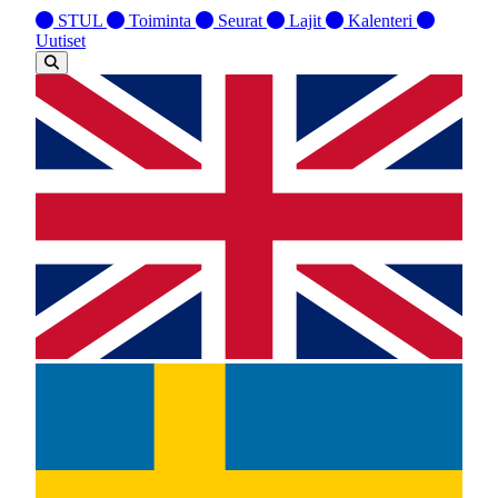
STUL
Toiminta
Seurat
Lajit
Kalenteri
Uutiset