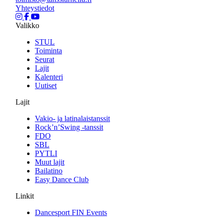
Yhteystiedot
Valikko
STUL
Toiminta
Seurat
Lajit
Kalenteri
Uutiset
Lajit
Vakio- ja latinalaistanssit
Rock’n’Swing -tanssit
FDO
SBL
PYTLI
Muut lajit
Bailatino
Easy Dance Club
Linkit
Dancesport FIN Events