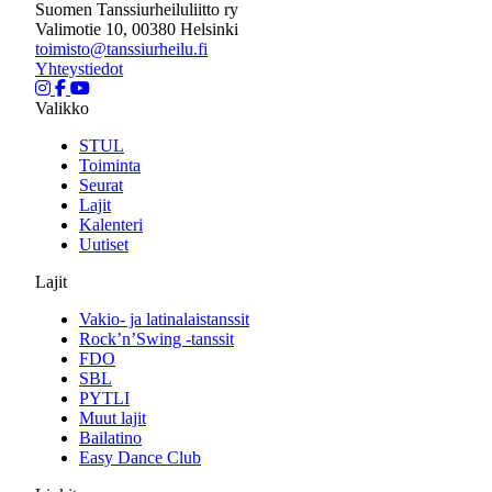
Suomen Tanssiurheiluliitto ry
Valimotie 10, 00380 Helsinki
toimisto@tanssiurheilu.fi
Yhteystiedot
Valikko
STUL
Toiminta
Seurat
Lajit
Kalenteri
Uutiset
Lajit
Vakio- ja latinalaistanssit
Rock’n’Swing -tanssit
FDO
SBL
PYTLI
Muut lajit
Bailatino
Easy Dance Club