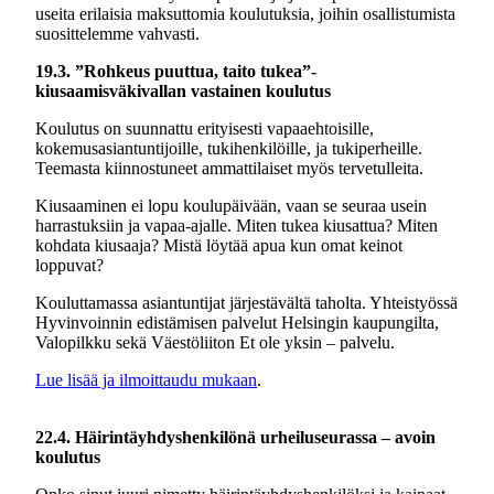
useita erilaisia maksuttomia koulutuksia, joihin osallistumista
suosittelemme vahvasti.
19.3. ”Rohkeus puuttua, taito tukea”-
kiusaamisväkivallan vastainen koulutus
Koulutus on suunnattu erityisesti vapaaehtoisille,
kokemusasiantuntijoille, tukihenkilöille, ja tukiperheille.
Teemasta kiinnostuneet ammattilaiset myös tervetulleita.
Kiusaaminen ei lopu koulupäivään, vaan se seuraa usein
harrastuksiin ja vapaa-ajalle. Miten tukea kiusattua? Miten
kohdata kiusaaja? Mistä löytää apua kun omat keinot
loppuvat?
Kouluttamassa asiantuntijat järjestävältä taholta. Yhteistyössä
Hyvinvoinnin edistämisen palvelut Helsingin kaupungilta,
Valopilkku sekä Väestöliiton Et ole yksin – palvelu.
Lue lisää ja ilmoittaudu mukaan
.
22.4. Häirintäyhdyshenkilönä urheiluseurassa – avoin
koulutus