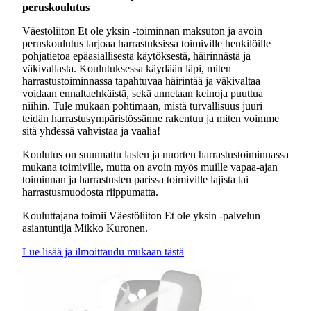
peruskoulutus
Väestöliiton Et ole yksin -toiminnan maksuton ja avoin
peruskoulutus tarjoaa harrastuksissa toimiville henkilöille
pohjatietoa epäasiallisesta käytöksestä, häirinnästä ja
väkivallasta. Koulutuksessa käydään läpi, miten
harrastustoiminnassa tapahtuvaa häirintää ja väkivaltaa
voidaan ennaltaehkäistä, sekä annetaan keinoja puuttua
niihin. Tule mukaan pohtimaan, mistä turvallisuus juuri
teidän harrastusympäristössänne rakentuu ja miten voimme
sitä yhdessä vahvistaa ja vaalia!
Koulutus on suunnattu lasten ja nuorten harrastustoiminnassa
mukana toimiville, mutta on avoin myös muille vapaa-ajan
toiminnan ja harrastusten parissa toimiville lajista tai
harrastusmuodosta riippumatta.
Kouluttajana toimii Väestöliiton Et ole yksin -palvelun
asiantuntija Mikko Kuronen.
Lue lisää ja ilmoittaudu mukaan tästä