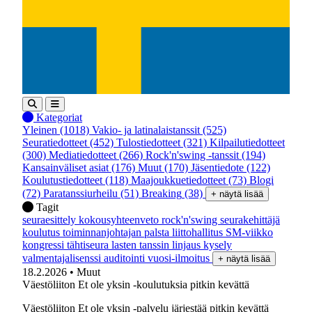
Kategoriat
Yleinen
(1018)
Vakio- ja latinalaistanssit
(525)
Seuratiedotteet
(452)
Tulostiedotteet
(321)
Kilpailutiedotteet
(300)
Mediatiedotteet
(266)
Rock'n'swing -tanssit
(194)
Kansainväliset asiat
(176)
Muut
(170)
Jäsentiedote
(122)
Koulutustiedotteet
(118)
Maajoukkuetiedotteet
(73)
Blogi
(72)
Paratanssiurheilu
(51)
Breaking
(38)
+ näytä lisää
Tagit
seuraesittely
kokousyhteenveto
rock'n'swing
seurakehittäjä
koulutus
toiminnanjohtajan palsta
liittohallitus
SM-viikko
kongressi
tähtiseura
lasten tanssin linjaus
kysely
valmentajalisenssi
auditointi
vuosi-ilmoitus
+ näytä lisää
18.2.2026
• Muut
Väestöliiton Et ole yksin -koulutuksia pitkin kevättä
Väestöliiton Et ole yksin -palvelu järjestää pitkin kevättä