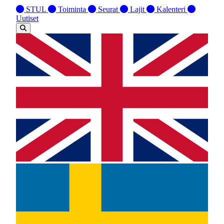
STUL
Toiminta
Seurat
Lajit
Kalenteri
Uutiset