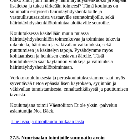
Onko sinut juuri nimetty häirintäyhdyshenkilöksi ja kaipaat
lisätietoa ja tukea tärkeään toimeesi? Tämä koulutus on
suunnattu erityisesti häirintäyhdyshenkilöille ja
vastuullisuusasioista vastaaville seuratoimijoille, sekä
häirintäyhdyshenkilötoimintaa aloittaville seuroille.
Koulutuksessa käsitellään muun muassa
häirintäyhdyshenkilön toimenkuvaa ja toimintaa tukevia
rakenteita, häirinnän ja väkivallan vaikutuksia, sekä
puuttumisen ja käsittelyn tapoja. Pysähdymme myös
kohtaamisen ja henkisen ensiavun äärelle. Tästä
koulutuksesta saat käytännön vinkkejä ja valmiuksia
häirintäyhdyshenkilötoimintaan.
Verkkokoulutuksesta ja peruskoulutuksestamme saat myös
syventävää tietoa epäasiallisen käytöksen, syrjinnän ja
väkivallan tunnistamisesta, ennaltaehkäisystä ja puuttumisen
tavoista.
Kouluttajana toimii Väestöliiton Et ole yksin -palvelun
asiantuntija Nea Bäck.
Lue lisää ja ilmoittaudu mukaan tästä
27.5. Nuorisoalan toimijoille suunnattu avoin