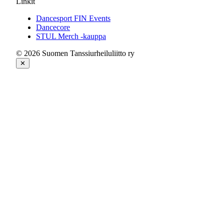
Linkit
Dancesport FIN Events
Dancecore
STUL Merch -kauppa
© 2026 Suomen Tanssiurheiluliitto ry
✕