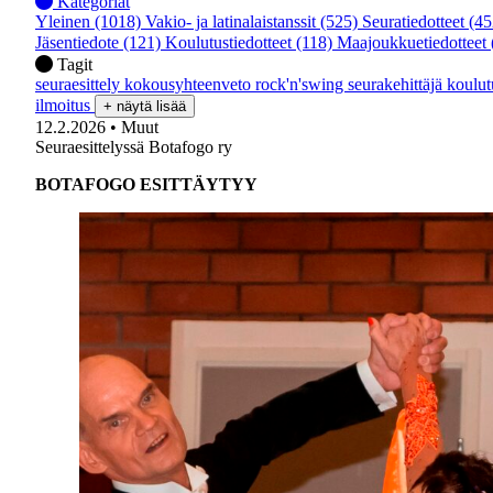
Kategoriat
Yleinen
(1018)
Vakio- ja latinalaistanssit
(525)
Seuratiedotteet
(45
Jäsentiedote
(121)
Koulutustiedotteet
(118)
Maajoukkuetiedotteet
Tagit
seuraesittely
kokousyhteenveto
rock'n'swing
seurakehittäjä
koulu
ilmoitus
+ näytä lisää
12.2.2026
• Muut
Seuraesittelyssä Botafogo ry
BOTAFOGO ESITTÄYTYY