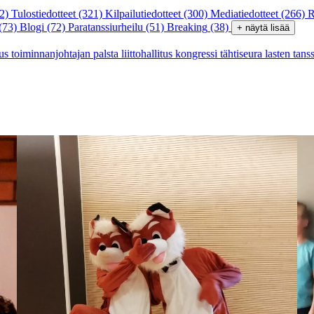
2)
Tulostiedotteet
(321)
Kilpailutiedotteet
(300)
Mediatiedotteet
(266)
R
(73)
Blogi
(72)
Paratanssiurheilu
(51)
Breaking
(38)
+ näytä lisää
tus
toiminnanjohtajan palsta
liittohallitus
kongressi
tähtiseura
lasten tans