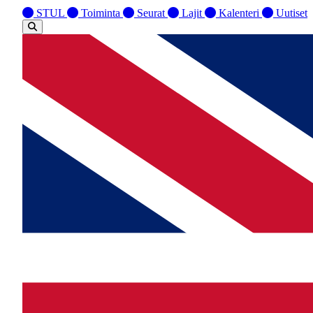
STUL
Toiminta
Seurat
Lajit
Kalenteri
Uutiset