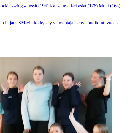
ock'n'swing -tanssit
(194)
Kansainväliset asiat
(176)
Muut
(168)
sin linjaus
SM-viikko
kysely
valmentajalisenssi
auditointi
vuosi-