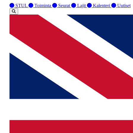
STUL
Toiminta
Seurat
Lajit
Kalenteri
Uutiset