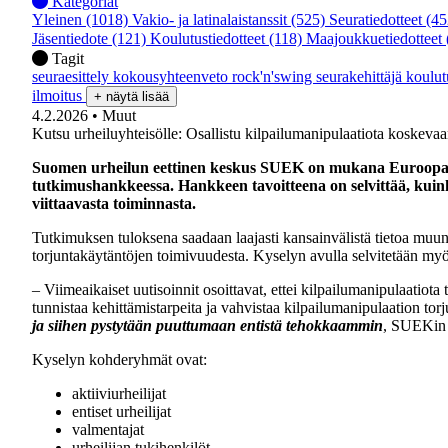
Kategoriat
Yleinen
(1018)
Vakio- ja latinalaistanssit
(525)
Seuratiedotteet
(45
Jäsentiedote
(121)
Koulutustiedotteet
(118)
Maajoukkuetiedotteet
Tagit
seuraesittely
kokousyhteenveto
rock'n'swing
seurakehittäjä
koulu
ilmoitus
+ näytä lisää
4.2.2026
• Muut
Kutsu urheiluyhteisölle: Osallistu kilpailumanipulaatiota koskeva
Suomen urheilun eettinen keskus SUEK on mukana Euroopan n
tutkimushankkeessa. Hankkeen tavoitteena on selvittää, kuinka
viittaavasta toiminnasta.
Tutkimuksen tuloksena saadaan laajasti kansainvälistä tietoa muun 
torjuntakäytäntöjen toimivuudesta. Kyselyn avulla selvitetään myös 
– Viimeaikaiset uutisoinnit osoittavat, ettei kilpailumanipulaatiota
tunnistaa kehittämistarpeita ja vahvistaa kilpailumanipulaation tor
ja siihen pystytään puuttumaan entistä tehokkaammin
, SUEKin 
Kyselyn kohderyhmät ovat:
aktiiviurheilijat
entiset urheilijat
valmentajat
urheilijan tukihenkilöt