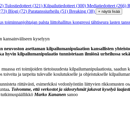
2)
Tulostiedotteet
(321)
Kilpailutiedotteet
(300)
Mediatiedotteet
(266)
R
(73)
Blogi
(72)
Paratanssiurheilu
(51)
Breaking
(38)
+ näytä lisää
tus
toiminnanjohtajan palsta
liittohallitus
kongressi
tähtiseura
lasten tans
an kansainväliseen kyselyyn
euvoston asettaman kilpailumanipulaation kansallisten yhteisto
 hyvin kilpailumanipulaatio tunnistetaan ilmiönä urheilussa sekä m
muassa eri toimijoiden tietoisuudesta kilpailumanipulaatiosta, saadun k
toiveita ja tarpeita tulevalle koulutukselle ja ohjeistukselle kilpailuma
 tunnisteta riittävästi, esimerkiksi vedonlyöntiin liittyvien rikkomusten
juntaa
. Toivomme, että verkostot ja sidosryhmät jakavat kyselyä laajasti
tutkimuspäällikkö
Marko Kananen
sanoo