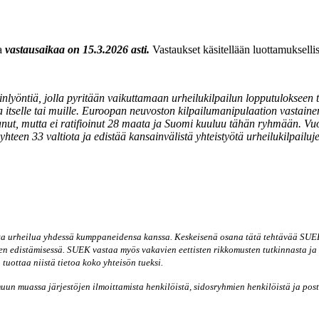
ja
vastausaikaa on 15.3.2026 asti.
Vastaukset käsitellään luottamuksellis
minlyöntiä, jolla pyritään vaikuttamaan urheilukilpailun lopputulokseen
ua itselle tai muille. Euroopan neuvoston kilpailumanipulaation vastai
ittanut, mutta ei ratifioinut 28 maata ja Suomi kuuluu tähän ryhmään. 
en 33 valtiota ja edistää kansainvälistä yhteistyötä urheilukilpailuj
ta urheilua yhdessä kumppaneidensa kanssa. Keskeisenä osana tätä tehtävää SUEKi
en edistämisessä. SUEK vastaa myös vakavien eettisten rikkomusten tutkinnasta ja 
tuottaa niistä tietoa koko yhteisön tueksi.
un muassa järjestöjen ilmoittamista henkilöistä, sidosryhmien henkilöistä ja postit