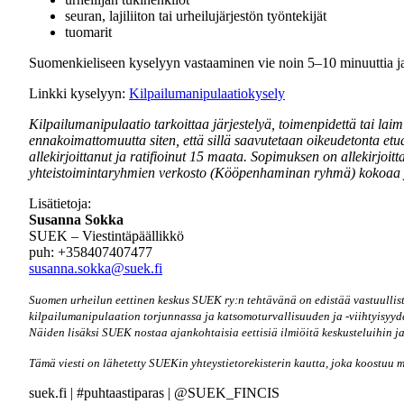
seuran, lajiliiton tai urheilujärjestön työntekijät
tuomarit
Suomenkieliseen kyselyyn vastaaminen vie noin 5–10 minuuttia 
Linkki kyselyyn:
Kilpailumanipulaatiokysely
Kilpailumanipulaatio tarkoittaa järjestelyä, toimenpidettä tai lai
ennakoimattomuutta siten, että sillä saavutetaan oikeudetonta et
allekirjoittanut ja ratifioinut 15 maata. Sopimuksen on allekirjo
yhteistoimintaryhmien verkosto (Kööpenhaminan ryhmä) kokoaa yhte
Lisätietoja:
Susanna Sokka
SUEK – Viestintäpäällikkö
puh: +358407407477
susanna.sokka@suek.fi
Suomen urheilun eettinen keskus SUEK ry:n tehtävänä on edistää vastuullis
kilpailumanipulaation torjunnassa ja katsomoturvallisuuden ja -viihtyisyyd
Näiden lisäksi SUEK nostaa ajankohtaisia eettisiä ilmiöitä keskusteluihin ja 
Tämä viesti on lähetetty SUEKin yhteystietorekisterin kautta, joka koostuu mu
suek.fi | #puhtaastiparas | @SUEK_FINCIS