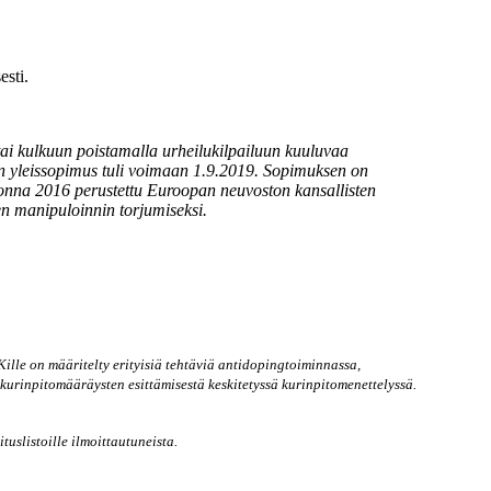
esti.
 tai kulkuun poistamalla urheilukilpailuun kuuluvaa
nen yleissopimus tuli voimaan 1.9.2019. Sopimuksen on
Vuonna 2016 perustettu Euroopan neuvoston kansallisten
en manipuloinnin torjumiseksi.
lle on määritelty erityisiä tehtäviä antidopingtoiminnassa,
kurinpitomääräysten esittämisestä keskitetyssä kurinpitomenettelyssä.
uslistoille ilmoittautuneista.