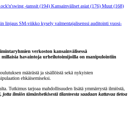
ock'n'swing -tanssit
(194)
Kansainväliset asiat
(176)
Muut
(168)
sin linjaus
SM-viikko
kysely
valmentajalisenssi
auditointi
vuosi-
imintaryhmien verkoston kansainvälisessä
illaisia havaintoja urheilutoimijoilla on manipulointiin
oulutuksen määrästä ja sisällöistä sekä nykyisten
nipulaation ehkäisemiseksi.
 osalta. Tutkimus tarjoaa mahdollisuuden lisätä ymmärrystä ilmiöstä,
, jotta ilmiön tämänhetkisestä tilanteesta saadaan kattavaa tietoa