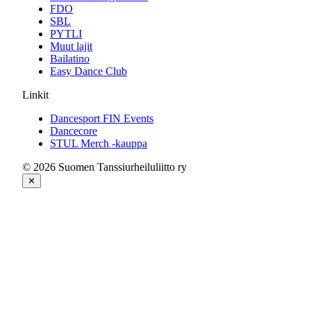
FDO
SBL
PYTLI
Muut lajit
Bailatino
Easy Dance Club
Linkit
Dancesport FIN Events
Dancecore
STUL Merch -kauppa
© 2026 Suomen Tanssiurheiluliitto ry
✕