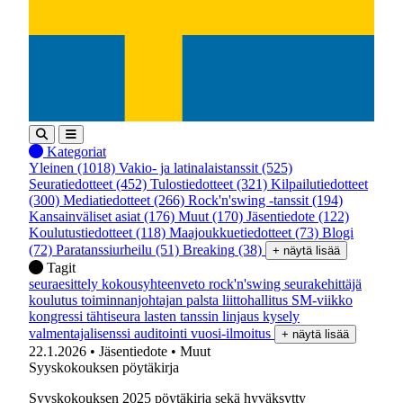
Kategoriat
Yleinen
(1018)
Vakio- ja latinalaistanssit
(525)
Seuratiedotteet
(452)
Tulostiedotteet
(321)
Kilpailutiedotteet
(300)
Mediatiedotteet
(266)
Rock'n'swing -tanssit
(194)
Kansainväliset asiat
(176)
Muut
(170)
Jäsentiedote
(122)
Koulutustiedotteet
(118)
Maajoukkuetiedotteet
(73)
Blogi
(72)
Paratanssiurheilu
(51)
Breaking
(38)
+ näytä lisää
Tagit
seuraesittely
kokousyhteenveto
rock'n'swing
seurakehittäjä
koulutus
toiminnanjohtajan palsta
liittohallitus
SM-viikko
kongressi
tähtiseura
lasten tanssin linjaus
kysely
valmentajalisenssi
auditointi
vuosi-ilmoitus
+ näytä lisää
22.1.2026
• Jäsentiedote
• Muut
Syyskokouksen pöytäkirja
Syyskokouksen 2025 pöytäkirja sekä hyväksytty