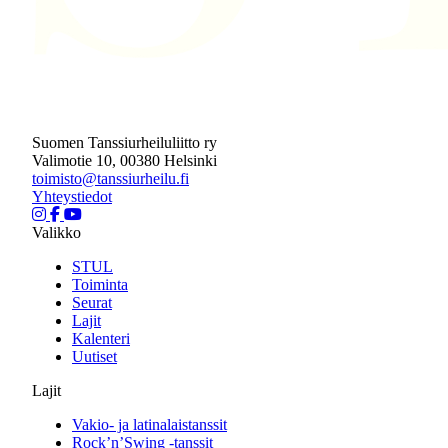
Suomen Tanssiurheiluliitto ry
Valimotie 10, 00380 Helsinki
toimisto@tanssiurheilu.fi
Yhteystiedot
Valikko
STUL
Toiminta
Seurat
Lajit
Kalenteri
Uutiset
Lajit
Vakio- ja latinalaistanssit
Rock’n’Swing -tanssit