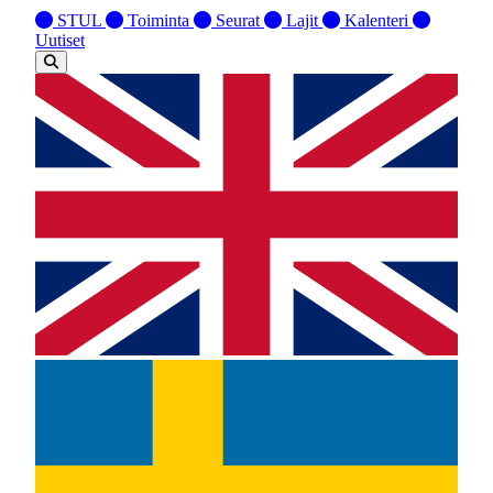
STUL
Toiminta
Seurat
Lajit
Kalenteri
Uutiset