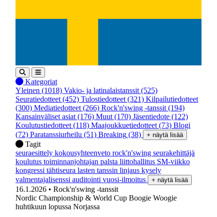
Kategoriat
Yleinen
(1018)
Vakio- ja latinalaistanssit
(525)
Seuratiedotteet
(452)
Tulostiedotteet
(321)
Kilpailutiedotteet
(300)
Mediatiedotteet
(266)
Rock'n'swing -tanssit
(194)
Kansainväliset asiat
(176)
Muut
(170)
Jäsentiedote
(122)
Koulutustiedotteet
(118)
Maajoukkuetiedotteet
(73)
Blogi
(72)
Paratanssiurheilu
(51)
Breaking
(38)
+ näytä lisää
Tagit
seuraesittely
kokousyhteenveto
rock'n'swing
seurakehittäjä
koulutus
toiminnanjohtajan palsta
liittohallitus
SM-viikko
kongressi
tähtiseura
lasten tanssin linjaus
kysely
valmentajalisenssi
auditointi
vuosi-ilmoitus
+ näytä lisää
16.1.2026
• Rock'n'swing -tanssit
Nordic Championship & World Cup Boogie Woogie
huhtikuun lopussa Norjassa