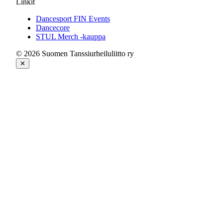
Linkit
Dancesport FIN Events
Dancecore
STUL Merch -kauppa
© 2026 Suomen Tanssiurheiluliitto ry
✕