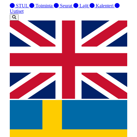
STUL
Toiminta
Seurat
Lajit
Kalenteri
Uutiset