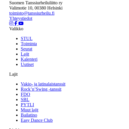
Suomen Tanssiurheiluliitto ry
Valimotie 10, 00380 Helsinki
toimisto@tanssiurheilu.fi
Yhteystiedot
Valikko
STUL
Toiminta
Seurat
Lajit
Kalenteri
Uutiset
Lajit
Vakio- ja latinalaistanssit
Rock’n’Swing -tanssit
FDO
SBL
PYTLI
Muut lajit
Bailatino
Easy Dance Club