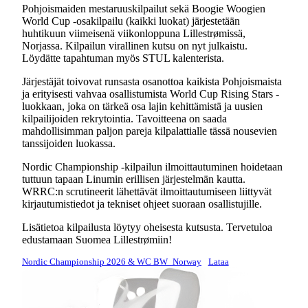
Pohjoismaiden mestaruuskilpailut sekä Boogie Woogien
World Cup -osakilpailu (kaikki luokat) järjestetään
huhtikuun viimeisenä viikonloppuna Lillestrømissä,
Norjassa. Kilpailun virallinen kutsu on nyt julkaistu.
Löydätte tapahtuman myös STUL kalenterista.
Järjestäjät toivovat runsasta osanottoa kaikista Pohjoismaista
ja erityisesti vahvaa osallistumista World Cup Rising Stars -
luokkaan, joka on tärkeä osa lajin kehittämistä ja uusien
kilpailijoiden rekrytointia. Tavoitteena on saada
mahdollisimman paljon pareja kilpalattialle tässä nousevien
tanssijoiden luokassa.
Nordic Championship -kilpailun ilmoittautuminen hoidetaan
tuttuun tapaan Linumin erillisen järjestelmän kautta.
WRRC:n scrutineerit lähettävät ilmoittautumiseen liittyvät
kirjautumistiedot ja tekniset ohjeet suoraan osallistujille.
Lisätietoa kilpailusta löytyy oheisesta kutsusta. Tervetuloa
edustamaan Suomea Lillestrømiin!
Nordic Championship 2026 & WC BW_Norway
Lataa