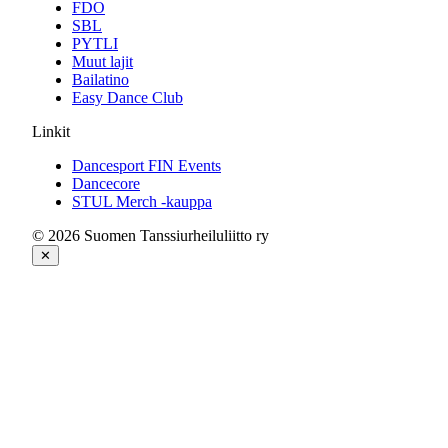
FDO
SBL
PYTLI
Muut lajit
Bailatino
Easy Dance Club
Linkit
Dancesport FIN Events
Dancecore
STUL Merch -kauppa
© 2026 Suomen Tanssiurheiluliitto ry
✕