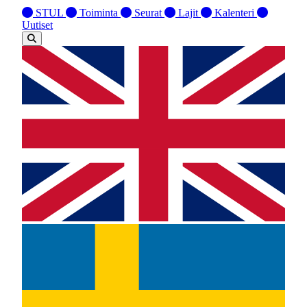
STUL
Toiminta
Seurat
Lajit
Kalenteri
Uutiset