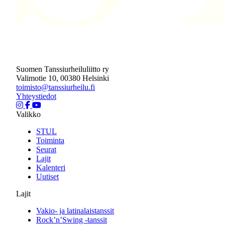
Suomen Tanssiurheiluliitto ry
Valimotie 10, 00380 Helsinki
toimisto@tanssiurheilu.fi
Yhteystiedot
Valikko
STUL
Toiminta
Seurat
Lajit
Kalenteri
Uutiset
Lajit
Vakio- ja latinalaistanssit
Rock’n’Swing -tanssit