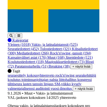
Kategoriat
Yleinen
(1018)
Vakio- ja latinalaistanssit
(525)
Seuratiedotteet
(452)
Tulostiedotteet
(321)
Kilpailutiedotteet
(300)
Mediatiedotteet
(266)
Rock'n'swing -tanssit
(194)
Kansainväliset asiat
(176)
Muut
(168)
Jäsentiedote
(121)
Koulutustiedotteet
(118)
Maajoukkuetiedotteet
(73)
Blogi
(72)
Paratanssiurheilu
(51)
Breaking
(38)
+ näytä lisää
Tagit
seuraesittely
kokousyhteenveto
rock'n'swing
seurakehittäjä
koulutus
toiminnanjohtajan palsta
liittohallitus
kongressi
tähtiseura
lasten tanssin linjaus
SM-viikko
kysely
valmentajalisenssi
auditointi
vuosi-ilmoitus
+ näytä lisää
9.1.2026
• Muut
• Vakio- ja latinalaistanssit
VAL-jaoksen kokouksen 14/2025 yhteenveto
Ohessa vakio- ja latinalaistanssijaoksen kokouksen nro