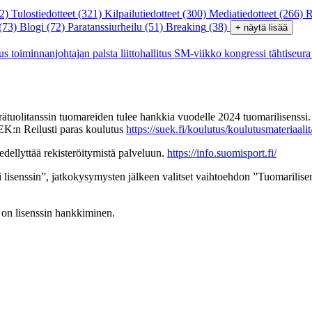
2)
Tulostiedotteet
(321)
Kilpailutiedotteet
(300)
Mediatiedotteet
(266)
R
(73)
Blogi
(72)
Paratanssiurheilu
(51)
Breaking
(38)
+ näytä lisää
tus
toiminnanjohtajan palsta
liittohallitus
SM-viikko
kongressi
tähtiseur
örätuolitanssin tuomareiden tulee hankkia vuodelle 2024 tuomarilisenssi
EK:n Reilusti paras koulutus
https://suek.fi/koulutus/koulutusmateriaali
dellyttää rekisteröitymistä palveluun.
https://info.suomisport.fi/
 lisenssin”, jatkokysymysten jälkeen valitset vaihtoehdon ”Tuomarilisen
 on lisenssin hankkiminen.