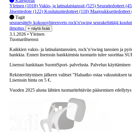
Kategoriat
Yleinen
(1018)
Vakio- ja latinalaistanssit
(525)
Seuratiedotteet
(45
Jäsentiedote
(122)
Koulutustiedotteet
(118)
Maajoukkuetiedotteet
Tagit
seuraesittely
kokousyhteenveto
rock'n'swing
seurakehittäjä
koulu
ilmoitus
+ näytä lisää
3.1.2026
• Yleinen
Tuomarilisenssi
Kaikkien vakio- ja latinalaistanssien, rock’n’swing tanssien ja py
hankkia. Ennen lisenssin hankkimista tuomarin tulee suorittaa SU
Lisenssi hankitaan SuomiSport- palvelusta. Palvelun käyttäminen e
Rekisteröitymisen jälkeen valitset ”Haluatko ostaa vakuutuksen tai
Lisenssin hinta on 5 €.
Vuoden 2025 alusta lähtien tuomaritehtäviin pääsemisen edellytys