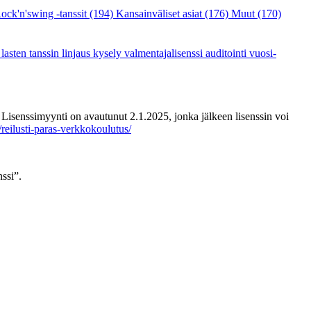
ock'n'swing -tanssit
(194)
Kansainväliset asiat
(176)
Muut
(170)
a
lasten tanssin linjaus
kysely
valmentajalisenssi
auditointi
vuosi-
. Lisenssimyynti on avautunut 2.1.2025, jonka jälkeen lisenssin voi
t/reilusti-paras-verkkokoulutus/
ssi”.