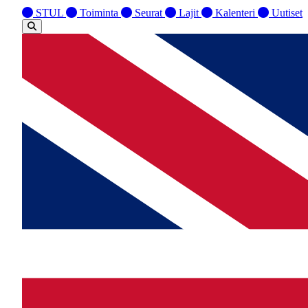
STUL
Toiminta
Seurat
Lajit
Kalenteri
Uutiset