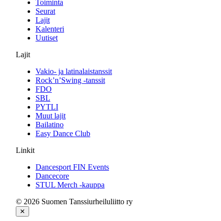
Toiminta
Seurat
Lajit
Kalenteri
Uutiset
Lajit
Vakio- ja latinalaistanssit
Rock’n’Swing -tanssit
FDO
SBL
PYTLI
Muut lajit
Bailatino
Easy Dance Club
Linkit
Dancesport FIN Events
Dancecore
STUL Merch -kauppa
© 2026 Suomen Tanssiurheiluliitto ry
✕