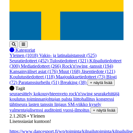
Kategoriat
Yleinen
(1018)
Vakio- ja latinalaistanssit
(525)
Seuratiedotteet
(452)
Tulostiedotteet
(321)
Kilpailutiedotteet
(300)
Mediatiedotteet
(266)
Rock'n'swing -tanssit
(194)
Kansainväliset asiat
(176)
Muut
(168)
Jäsentiedote
(121)
Koulutustiedotteet
(118)
Maajoukkuetiedotteet
(73)
Blogi
(72)
Paratanssiurheilu
(51)
Breaking
(38)
+ näytä lisää
Tagit
seuraesittely
kokousyhteenveto
rock'n'swing
seurakehittäjä
koulutus
toiminnanjohtajan palsta
liittohallitus
kongressi
tähtiseura
lasten tanssin linjaus
SM-viikko
kysely
valmentajalisenssi
auditointi
vuosi-ilmoitus
+ näytä lisää
2.1.2026
• Yleinen
Lisenssiasiat kuntoon!
https://www.dancesport.fi/wp/toiminta/kilpailutoiminta/kilpailulise