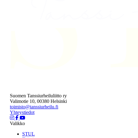
Suomen Tanssiurheiluliitto ry
Valimotie 10, 00380 Helsinki
toimisto@tanssiurheilu.fi
Yhteystiedot
Valikko
STUL