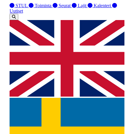
STUL
Toiminta
Seurat
Lajit
Kalenteri
Uutiset