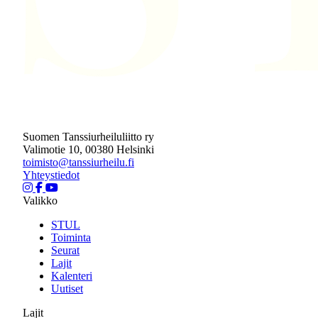
Suomen Tanssiurheiluliitto ry
Valimotie 10, 00380 Helsinki
toimisto@tanssiurheilu.fi
Yhteystiedot
Valikko
STUL
Toiminta
Seurat
Lajit
Kalenteri
Uutiset
Lajit