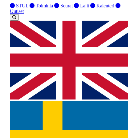
STUL
Toiminta
Seurat
Lajit
Kalenteri
Uutiset