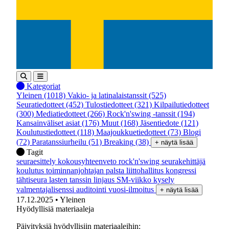
Kategoriat
Yleinen
(1018)
Vakio- ja latinalaistanssit
(525)
Seuratiedotteet
(452)
Tulostiedotteet
(321)
Kilpailutiedotteet
(300)
Mediatiedotteet
(266)
Rock'n'swing -tanssit
(194)
Kansainväliset asiat
(176)
Muut
(168)
Jäsentiedote
(121)
Koulutustiedotteet
(118)
Maajoukkuetiedotteet
(73)
Blogi
(72)
Paratanssiurheilu
(51)
Breaking
(38)
+ näytä lisää
Tagit
seuraesittely
kokousyhteenveto
rock'n'swing
seurakehittäjä
koulutus
toiminnanjohtajan palsta
liittohallitus
kongressi
tähtiseura
lasten tanssin linjaus
SM-viikko
kysely
valmentajalisenssi
auditointi
vuosi-ilmoitus
+ näytä lisää
17.12.2025
• Yleinen
Hyödyllisiä materiaaleja
Päivityksiä hyödyllisiin materiaaleihin: