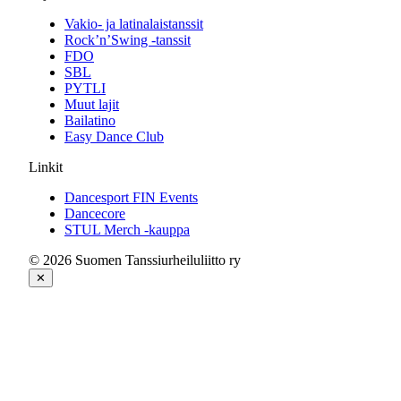
Vakio- ja latinalaistanssit
Rock’n’Swing -tanssit
FDO
SBL
PYTLI
Muut lajit
Bailatino
Easy Dance Club
Linkit
Dancesport FIN Events
Dancecore
STUL Merch -kauppa
© 2026 Suomen Tanssiurheiluliitto ry
✕