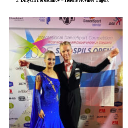
Dmytrii Forostianov – Helene Novalee Tilgert