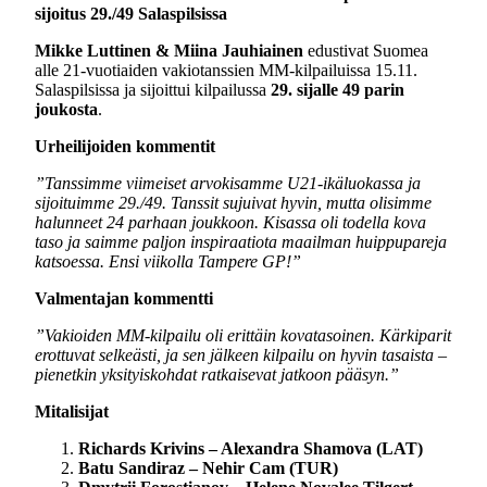
sijoitus 29./49 Salaspilsissa
Mikke Luttinen & Miina
Jauhiainen
edustivat Suomea
alle 21-vuotiaiden vakio­tanssien MM-kilpailuissa 15.11.
Salaspilsissa ja sijoittui kilpailussa
29. sijalle 49 parin
joukosta
.
Urheilijoiden kommentit
”Tanssimme viimeiset arvokisamme U21-ikäluokassa ja
sijoituimme 29./49.
Tanssit sujuivat hyvin, mutta olisimme
halunneet 24 parhaan joukkoon. Kisassa oli todella kova
taso ja saimme paljon inspiraatiota maailman huippupareja
katsoessa. Ensi viikolla Tampere GP!”
Valmentajan kommentti
”Vakioiden MM-kilpailu oli erittäin kovatasoinen. Kärkiparit
erottuvat selkeästi, ja sen jälkeen kilpailu on hyvin tasaista –
pienetkin yksityiskohdat ratkaisevat jatkoon pääsyn.”
Mitalisijat
Richards Krivins – Alexandra Shamova (LAT)
Batu Sandiraz – Nehir Cam (TUR)