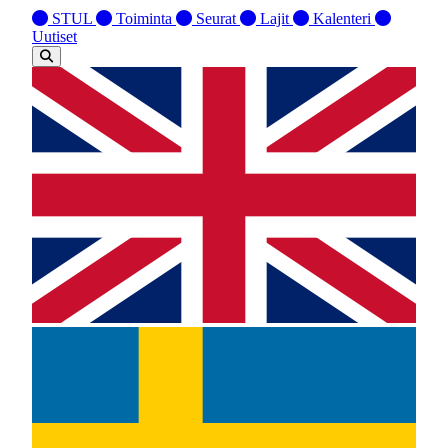
STUL
Toiminta
Seurat
Lajit
Kalenteri
Uutiset