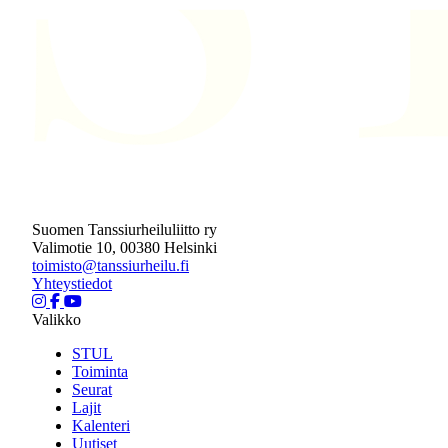
Suomen Tanssiurheiluliitto ry
Valimotie 10, 00380 Helsinki
toimisto@tanssiurheilu.fi
Yhteystiedot
Valikko
STUL
Toiminta
Seurat
Lajit
Kalenteri
Uutiset