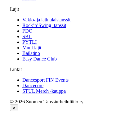
Lajit
Vakio- ja latinalaistanssit
Rock’n’Swing -tanssit
FDO
SBL
PYTLI
Muut lajit
Bailatino
Easy Dance Club
Linkit
Dancesport FIN Events
Dancecore
STUL Merch -kauppa
© 2026 Suomen Tanssiurheiluliitto ry
✕