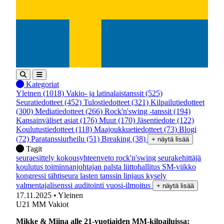
Kategoriat
Yleinen
(1018)
Vakio- ja latinalaistanssit
(525)
Seuratiedotteet
(452)
Tulostiedotteet
(321)
Kilpailutiedotteet
(300)
Mediatiedotteet
(266)
Rock'n'swing -tanssit
(194)
Kansainväliset asiat
(176)
Muut
(170)
Jäsentiedote
(122)
Koulutustiedotteet
(118)
Maajoukkuetiedotteet
(73)
Blogi
(72)
Paratanssiurheilu
(51)
Breaking
(38)
+ näytä lisää
Tagit
seuraesittely
kokousyhteenveto
rock'n'swing
seurakehittäjä
koulutus
toiminnanjohtajan palsta
liittohallitus
SM-viikko
kongressi
tähtiseura
lasten tanssin linjaus
kysely
valmentajalisenssi
auditointi
vuosi-ilmoitus
+ näytä lisää
17.11.2025
• Yleinen
U21 MM Vakiot
Mikke & Miina alle 21-vuotiaiden MM-kilpailuissa: