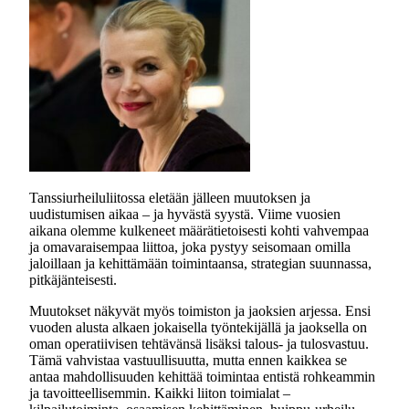
Tanssiurheiluliitossa eletään jälleen muutoksen ja
uudistumisen aikaa – ja hyvästä syystä. Viime vuosien
aikana olemme kulkeneet määrätietoisesti kohti vahvempaa
ja omavaraisempaa liittoa, joka pystyy seisomaan omilla
jaloillaan ja kehittämään toimintaansa, strategian suunnassa,
pitkäjänteisesti.
Muutokset näkyvät myös toimiston ja jaoksien arjessa. Ensi
vuoden alusta alkaen jokaisella työntekijällä ja jaoksella on
oman operatiivisen tehtävänsä lisäksi talous- ja tulosvastuu.
Tämä vahvistaa vastuullisuutta, mutta ennen kaikkea se
antaa mahdollisuuden kehittää toimintaa entistä rohkeammin
ja tavoitteellisemmin. Kaikki liiton toimialat –