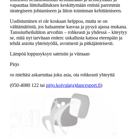
vapauttaa liittohallituksen keskittymään entistä paremmin
strategiseen johtamiseen ja liiton toiminnan kehittämiseen.
Uudistuminen ei ole koskaan helppoa, mutta se on
välttämätöntä, jos haluamme kasvaa ja pysyä ajassa mukana.
Tanssiurheiluliiton arvoihin – rohkeasti ja yhdessä – kiteytyy
se, mitä nyt tarvitaan eniten: uskallusta katsoa eteenpäin ja
tehdä asioita yhteistyöllä, avoimesti ja pitkäjänteisesti.
Lämpöä loppusyksyn sateisiin ja viimaan
Pirjo
os mieltäsi askarruttaa joku asia, ota rohkeasti yhteyttä
(050-4080 122 tai
pirjo.koivula(a)dancesport.fi
)