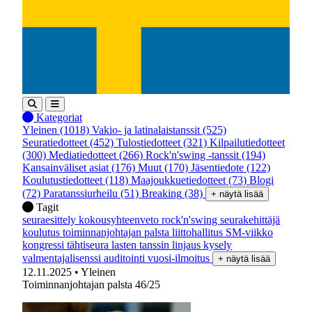
Kategoriat
Yleinen
(1018)
Vakio- ja latinalaistanssit
(525)
Seuratiedotteet
(452)
Tulostiedotteet
(321)
Kilpailutiedotteet
(300)
Mediatiedotteet
(266)
Rock'n'swing -tanssit
(194)
Kansainväliset asiat
(176)
Muut
(170)
Jäsentiedote
(122)
Koulutustiedotteet
(118)
Maajoukkuetiedotteet
(73)
Blogi
(72)
Paratanssiurheilu
(51)
Breaking
(38)
+ näytä lisää
Tagit
seuraesittely
kokousyhteenveto
rock'n'swing
seurakehittäjä
koulutus
toiminnanjohtajan palsta
liittohallitus
SM-viikko
kongressi
tähtiseura
lasten tanssin linjaus
kysely
valmentajalisenssi
auditointi
vuosi-ilmoitus
+ näytä lisää
12.11.2025
• Yleinen
Toiminnanjohtajan palsta 46/25