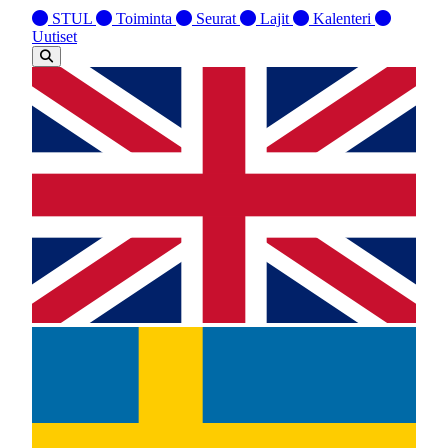
STUL
Toiminta
Seurat
Lajit
Kalenteri
Uutiset