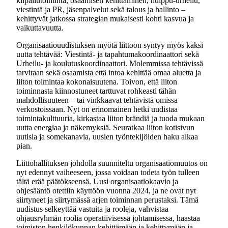
kilpailutoiminta, osaamisen kehittäminen, huippu-urheilu,
viestintä ja PR, jäsenpalvelut sekä talous ja hallinto –
kehittyvät jatkossa strategian mukaisesti kohti kasvua ja
vaikuttavuutta.
Organisaatiouudistuksen myötä liittoon syntyy myös kaksi
uutta tehtävää: Viestintä- ja tapahtumakoordinaattori sekä
Urheilu- ja koulutuskoordinaattori. Molemmissa tehtävissä
tarvitaan sekä osaamista että intoa kehittää omaa aluetta ja
liiton toimintaa kokonaisuutena. Toivon, että liiton
toiminnasta kiinnostuneet tarttuvat rohkeasti tähän
mahdollisuuteen – tai vinkkaavat tehtävistä omissa
verkostoissaan. Nyt on erinomainen hetki uudistaa
toimintakulttuuria, kirkastaa liiton brändiä ja tuoda mukaan
uutta energiaa ja näkemyksiä. Seuratkaa liiton kotisivun
uutisia ja somekanavia, uusien työntekijöiden haku alkaa
pian.
Liittohallituksen johdolla suunniteltu organisaatiomuutos on
nyt edennyt vaiheeseen, jossa voidaan todeta työn tulleen
tältä erää päätökseensä. Uusi organisaatiokaavio ja
ohjesääntö otettiin käyttöön vuonna 2024, ja ne ovat nyt
siirtyneet ja siirtymässä arjen toiminnan perustaksi. Tämä
uudistus selkeyttää vastuita ja rooleja, vahvistaa
ohjausryhmän roolia operatiivisessa johtamisessa, haastaa
toimiston henkilökunnan kehittämään ja kehittymään ja