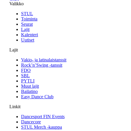
Valikko
STUL
Toiminta
Seurat
Lajit
Kalenteri
Uutiset
Lajit
Vakio- ja latinalaistanssit
Rock’n’Swing -tanssit
FDO
SBL
PYTLI
Muut lajit
Bailatino
Easy Dance Club
Linkit
Dancesport FIN Events
Dancecore
STUL Merch -kauppa