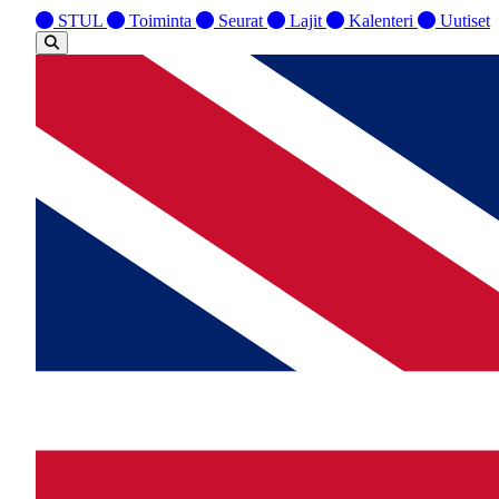
STUL
Toiminta
Seurat
Lajit
Kalenteri
Uutiset