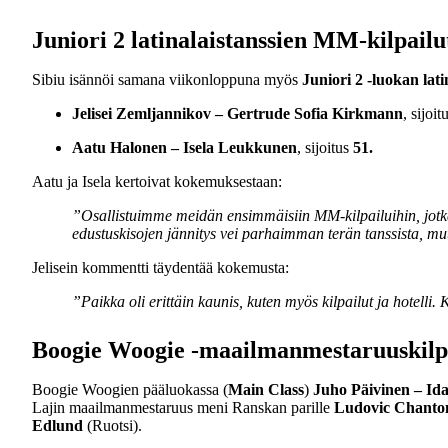
Juniori 2 latinalaistanssien MM-kilpail
Sibiu isännöi samana viikonloppuna myös
Juniori 2 -luokan lat
Jelisei Zemljannikov – Gertrude Sofia Kirkmann
, sijoit
Aatu Halonen – Isela Leukkunen
, sijoitus
51.
Aatu ja Isela kertoivat kokemuksestaan:
”Osallistuimme meidän ensimmäisiin MM-kilpailuihin, jotka 
edustuskisojen jännitys vei parhaimman terän tanssista, mu
Jelisein kommentti täydentää kokemusta:
”Paikka oli erittäin kaunis, kuten myös kilpailut ja hotelli. K
Boogie Woogie -maailmanmestaruuskilpa
Boogie Woogien pääluokassa (
Main Class
)
Juho Päivinen – Id
Lajin maailmanmestaruus meni Ranskan parille
Ludovic Chanton
Edlund
(Ruotsi).