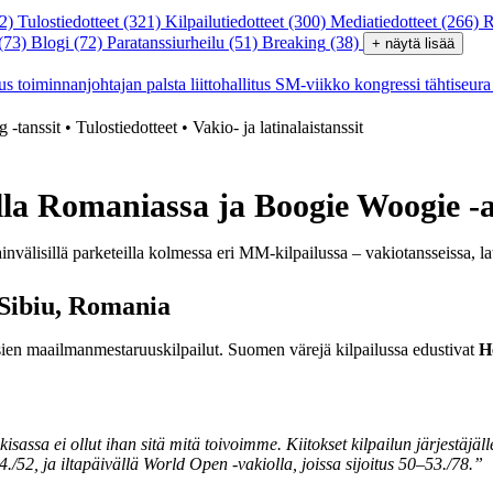
2)
Tulostiedotteet
(321)
Kilpailutiedotteet
(300)
Mediatiedotteet
(266)
R
(73)
Blogi
(72)
Paratanssiurheilu
(51)
Breaking
(38)
+ näytä lisää
tus
toiminnanjohtajan palsta
liittohallitus
SM-viikko
kongressi
tähtiseur
 -tanssit
• Tulostiedotteet
• Vakio- ja latinalaistanssit
illa Romaniassa ja Boogie Woo
sainvälisillä parketeilla kolmessa eri MM-kilpailussa – vakiotansseissa, l
 Sibiu, Romania
ssien maailmanmestaruuskilpailut. Suomen värejä kilpailussa edustivat
H
assa ei ollut ihan sitä mitä toivoimme. Kiitokset kilpailun järjestäjä
4./52, ja iltapäivällä World Open -vakiolla, joissa sijoitus 50–53./78.”