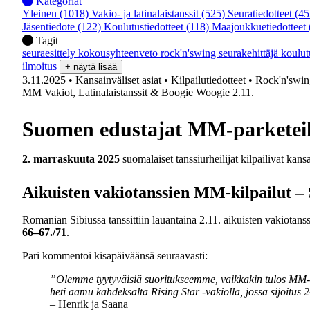
Kategoriat
Yleinen
(1018)
Vakio- ja latinalaistanssit
(525)
Seuratiedotteet
(45
Jäsentiedote
(122)
Koulutustiedotteet
(118)
Maajoukkuetiedotteet
Tagit
seuraesittely
kokousyhteenveto
rock'n'swing
seurakehittäjä
koulu
ilmoitus
+ näytä lisää
3.11.2025
• Kansainväliset asiat
• Kilpailutiedotteet
• Rock'n'swing
MM Vakiot, Latinalaistanssit & Boogie Woogie 2.11.
Suomen edustajat MM-parkete
2. marraskuuta 2025
suomalaiset tanssiurheilijat kilpailivat kan
Aikuisten vakiotanssien MM-kilpailut –
Romanian Sibiussa tanssittiin lauantaina 2.11. aikuisten vakiotan
66–67./71
.
Pari kommentoi kisapäiväänsä seuraavasti:
”Olemme tyytyväisiä suoritukseemme, vaikkakin tulos MM-kis
heti aamu kahdeksalta Rising Star -vakiolla, jossa sijoitus 2
– Henrik ja Saana