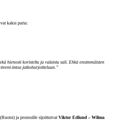
ivat kaksi paria:
ä hienosti koristeltu ja valaistu sali. Ehkä ensimmäisten
reeni-intoa jatkoharjoitteluun.”
(Ruotsi) ja pronssille sijoittuivat
Viktor Edlund –
Wilma