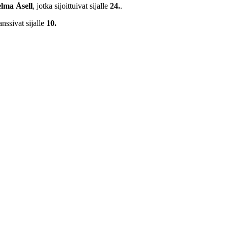
lma Åsell
, jotka sijoittuivat sijalle
24.
.
anssivat sijalle
10.