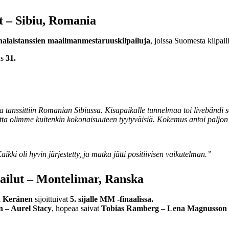
ut – Sibiu, Romania
inalaistanssien maailmanmestaruuskilpailuja
, joissa Suomesta kilpail
us
31.
tanssittiin Romanian Sibiussa. Kisapaikalle tunnelmaa toi livebändi sek
tta olimme kuitenkin kokonaisuuteen tyytyväisiä. Kokemus antoi paljon t
aikki oli hyvin järjestetty, ja matka jätti positiivisen vaikutelman.”
ilut – Montelimar, Ranska
a Keränen
sijoittuivat
5. sijalle MM
-finaalissa.
 – Aurel Stacy
, hopeaa saivat
Tobias Ramberg – Lena Magnusson