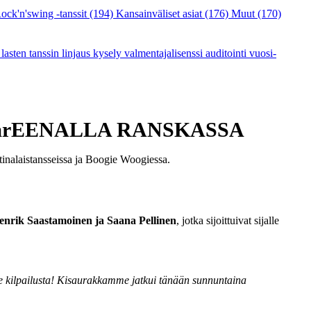
ock'n'swing -tanssit
(194)
Kansainväliset asiat
(176)
Muut
(170)
a
lasten tanssin linjaus
kysely
valmentajalisenssi
auditointi
vuosi-
gie -arEENALLA RANSKASSA
atinalaistansseissa ja Boogie Woogiessa.
enrik Saastamoinen ja Saana Pellinen
, jotka sijoittuivat sijalle
lle kilpailusta! Kisaurakkamme jatkui tänään sunnuntaina