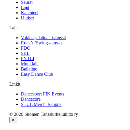
Seurat
Lajit
Kalenteri
Uutiset
Lajit
Vakio- ja latinalaistanssit
Rock’n’Swing -tanssit
FDO
SBL
PYTLI
Muut lajit
Bailatino
Easy Dance Club
Linkit
Dancesport FIN Events
Dancecore
STUL Merch -kauppa
© 2026 Suomen Tanssiurheiluliitto ry
✕