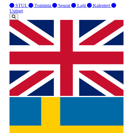
STUL
Toiminta
Seurat
Lajit
Kalenteri
Uutiset