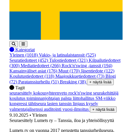
Kategoriat
Yleinen
(1018)
Vakio- ja latinalaistanssit
(525)
Seuratiedotteet
(452)
Tulostiedotteet
(321)
Kilpailutiedotteet
(300)
Mediatiedotteet
(266)
Rock'n'swing -tanssit
(194)
Kansainväliset asiat
(176)
Muut
(170)
Jäsentiedote
(122)
Koulutustiedotteet
(118)
Maajoukkuetiedotteet
(73)
Blogi
(72)
Paratanssiurheilu
(51)
Breaking
(38)
+ näytä lisää
Tagit
seuraesittely
kokousyhteenveto
rock'n'swing
seurakehittäjä
koulutus
toiminnanjohtajan palsta
liittohallitus
SM-viikko
kongressi
tähtiseura
lasten tanssin linjaus
kysely
valmentajalisenssi
auditointi
vuosi-ilmoitus
+ näytä lisää
9.10.2025
• Yleinen
Seuraesittely Lumets ry – Tanssia, iloa ja yhteisöllisyyttä
Lumets ry on vuonna 2017 perustettu tanssiurheiluseura,