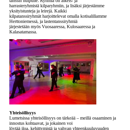
tanssin huipulle. Ryhmiä on alkeis- ja
harrasteryhmistä kilparyhmiin, ja lisäksi järjestämme
yksityistunteja ja leirejä. Kaikki
kilpatanssiryhmät harjoittelevat omalla kotisalillamme
Herttoniemessä, ja lastentanssiryhmiä
järjestetään myös Vuosaaressa, Kulosaaressa ja
Kalasatamassa.
Yhteisöllisyys
Lumetsissa yhteisöllisyys on tärkeää – meillä osaaminen ja
innostus kohtaavat, ja jokainen voi
löytää iloa, kehittymistä ja vahvan yhteenkuuluvuuden