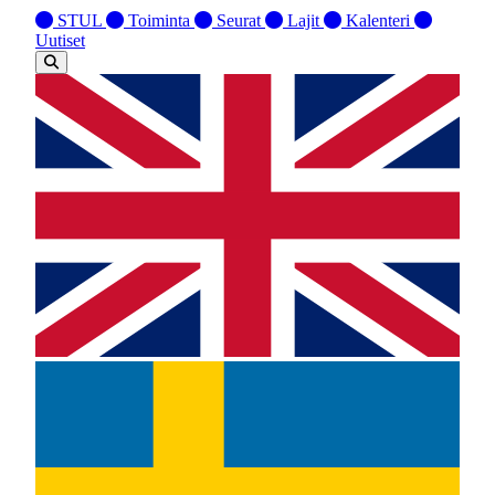
STUL
Toiminta
Seurat
Lajit
Kalenteri
Uutiset