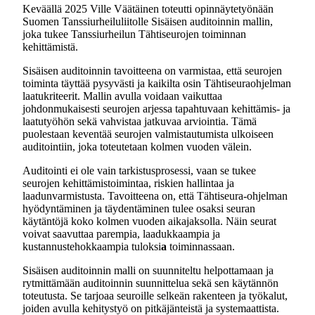
Keväällä 2025 Ville Väätäinen toteutti opinnäytetyönään
Suomen Tanssiurheiluliitolle Sisäisen auditoinnin mallin,
joka tukee Tanssiurheilun Tähtiseurojen toiminnan
kehittämistä.
Sisäisen auditoinnin tavoitteena on varmistaa, että seurojen
toiminta täyttää pysyvästi ja kaikilta osin Tähtiseuraohjelman
laatukriteerit. Mallin avulla voidaan vaikuttaa
johdonmukaisesti seurojen arjessa tapahtuvaan kehittämis- ja
laatutyöhön sekä vahvistaa jatkuvaa arviointia. Tämä
puolestaan keventää seurojen valmistautumista ulkoiseen
auditointiin, joka toteutetaan kolmen vuoden välein.
Auditointi ei ole vain tarkistusprosessi, vaan se tukee
seurojen kehittämistoimintaa, riskien hallintaa ja
laadunvarmistusta. Tavoitteena on, että Tähtiseura-ohjelman
hyödyntäminen ja täydentäminen tulee osaksi seuran
käytäntöjä koko kolmen vuoden aikajaksolla. Näin seurat
voivat saavuttaa parempia, laadukkaampia ja
kustannustehokkaampia tuloksi
a
toiminnassaan.
Sisäisen auditoinnin malli on suunniteltu helpottamaan ja
rytmittämään auditoinnin suunnittelua sekä sen käytännön
toteutusta. Se tarjoaa seuroille selkeän rakenteen ja työkalut,
joiden avulla kehitystyö on pitkäjänteistä ja systemaattista.