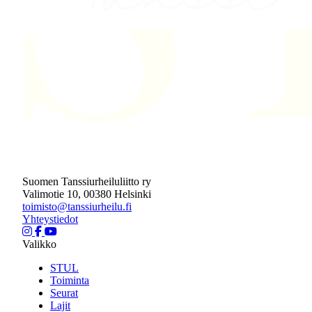
Suomen Tanssiurheiluliitto ry
Valimotie 10, 00380 Helsinki
toimisto@tanssiurheilu.fi
Yhteystiedot
Valikko
STUL
Toiminta
Seurat
Lajit