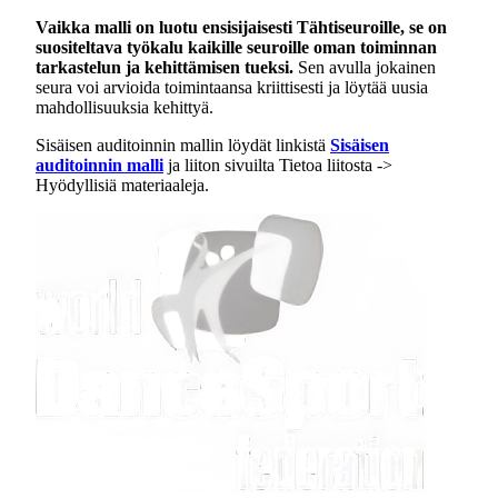
Vaikka malli on luotu ensisijaisesti Tähtiseuroille, se on
suositeltava työkalu kaikille seuroille oman toiminnan
tarkastelun ja kehittämisen tueksi.
Sen avulla jokainen
seura voi arvioida toimintaansa kriittisesti ja löytää uusia
mahdollisuuksia kehittyä.
Sisäisen auditoinnin mallin löydät linkistä
Sisäisen
auditoinnin malli
ja liiton sivuilta Tietoa liitosta ->
Hyödyllisiä materiaaleja.