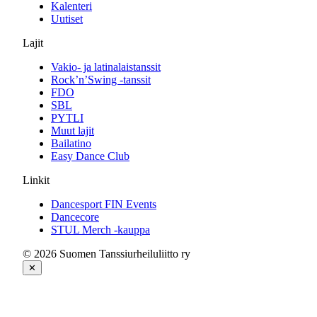
Kalenteri
Uutiset
Lajit
Vakio- ja latinalaistanssit
Rock’n’Swing -tanssit
FDO
SBL
PYTLI
Muut lajit
Bailatino
Easy Dance Club
Linkit
Dancesport FIN Events
Dancecore
STUL Merch -kauppa
© 2026 Suomen Tanssiurheiluliitto ry
✕