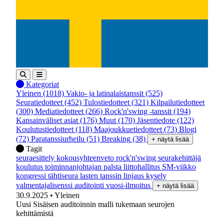
Kategoriat
Yleinen
(1018)
Vakio- ja latinalaistanssit
(525)
Seuratiedotteet
(452)
Tulostiedotteet
(321)
Kilpailutiedotteet
(300)
Mediatiedotteet
(266)
Rock'n'swing -tanssit
(194)
Kansainväliset asiat
(176)
Muut
(170)
Jäsentiedote
(122)
Koulutustiedotteet
(118)
Maajoukkuetiedotteet
(73)
Blogi
(72)
Paratanssiurheilu
(51)
Breaking
(38)
+ näytä lisää
Tagit
seuraesittely
kokousyhteenveto
rock'n'swing
seurakehittäjä
koulutus
toiminnanjohtajan palsta
liittohallitus
SM-viikko
kongressi
tähtiseura
lasten tanssin linjaus
kysely
valmentajalisenssi
auditointi
vuosi-ilmoitus
+ näytä lisää
30.9.2025
• Yleinen
Uusi Sisäisen auditoinnin malli tukemaan seurojen
kehittämistä