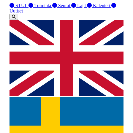
STUL
Toiminta
Seurat
Lajit
Kalenteri
Uutiset