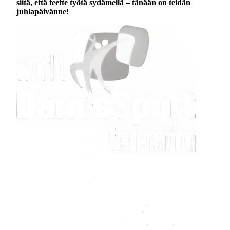
siitä, että teette työtä sydämellä – tänään on teidän
juhlapäivänne!