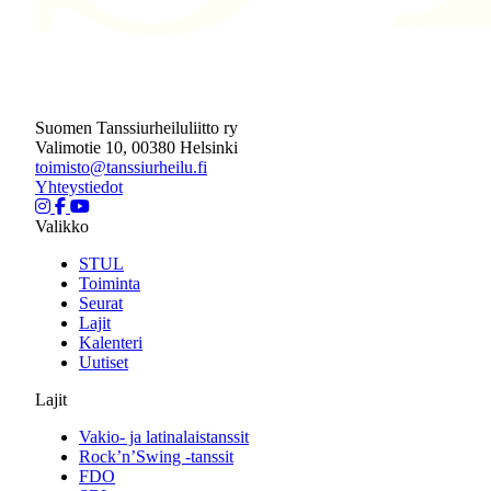
Suomen Tanssiurheiluliitto ry
Valimotie 10, 00380 Helsinki
toimisto@tanssiurheilu.fi
Yhteystiedot
Valikko
STUL
Toiminta
Seurat
Lajit
Kalenteri
Uutiset
Lajit
Vakio- ja latinalaistanssit
Rock’n’Swing -tanssit
FDO