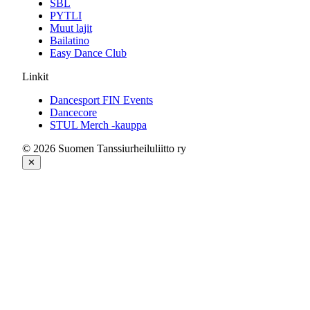
SBL
PYTLI
Muut lajit
Bailatino
Easy Dance Club
Linkit
Dancesport FIN Events
Dancecore
STUL Merch -kauppa
© 2026 Suomen Tanssiurheiluliitto ry
✕