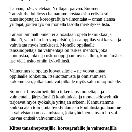
Tänään, 5.9., vietetään Yrittäjän päivää. Suomen
Tanssiurheiluliitossa haluamme nostaa esiin erityisesti
tanssinopettajat, koreografit ja valmentajat – oman alansa
yrittäjät, joiden työ on monella tasolla merkityksellistä.
Tanssin ammattilainen ei ainoastaan opeta tekniikkaa ja
liikettä, vaan hän luo ympäristön, jossa oppilas voi kasvaa ja
vahvistua myös henkisesti. Monelle oppilaalle
tanssinopettaja tai valmentaja on tärkeä mentori, joka
kannustaa, tukee ja uskoo oppijaan myös silloin, kun tämä ei
itse vielä usko omiin kykyihinsä.
Valmennus ja opetus luovat siltoja – ne voivat antaa
oppilaalle rohkeutta, itseluottamusta ja onnistumisen
kokemuksia, jotka kantavat pitkälle myös salin ulkopuolelle.
Suomen Tanssiurheiluliitto tukee tanssinopettajia ja -
valmentajia järjestämällä koulutuksia ja monet sidosryhmät
tarjoavat myös työkaluja yrittäjän arkeen. Kannustamme
kaikkia alan toimijoita hyödyntämään koulutustarjontaamme
ja vahvistamaan osaamistaan, jotta yhteinen tanssin ilo voi
kasvaa entistä vahvemmaksi.
Kiitos tanssinopettajille, koreografeille ja valmentajille