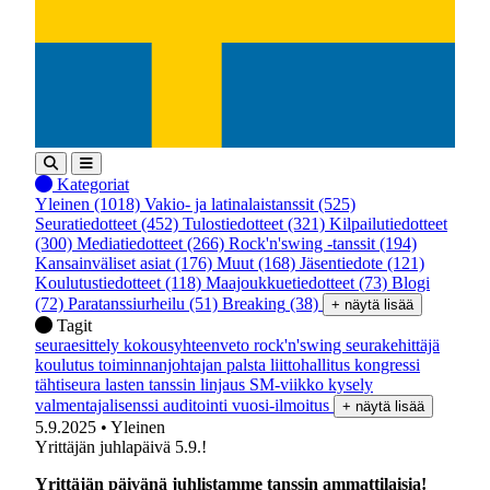
Kategoriat
Yleinen
(1018)
Vakio- ja latinalaistanssit
(525)
Seuratiedotteet
(452)
Tulostiedotteet
(321)
Kilpailutiedotteet
(300)
Mediatiedotteet
(266)
Rock'n'swing -tanssit
(194)
Kansainväliset asiat
(176)
Muut
(168)
Jäsentiedote
(121)
Koulutustiedotteet
(118)
Maajoukkuetiedotteet
(73)
Blogi
(72)
Paratanssiurheilu
(51)
Breaking
(38)
+ näytä lisää
Tagit
seuraesittely
kokousyhteenveto
rock'n'swing
seurakehittäjä
koulutus
toiminnanjohtajan palsta
liittohallitus
kongressi
tähtiseura
lasten tanssin linjaus
SM-viikko
kysely
valmentajalisenssi
auditointi
vuosi-ilmoitus
+ näytä lisää
5.9.2025
• Yleinen
Yrittäjän juhlapäivä 5.9.!
Yrittäjän päivänä juhlistamme tanssin ammattilaisia!