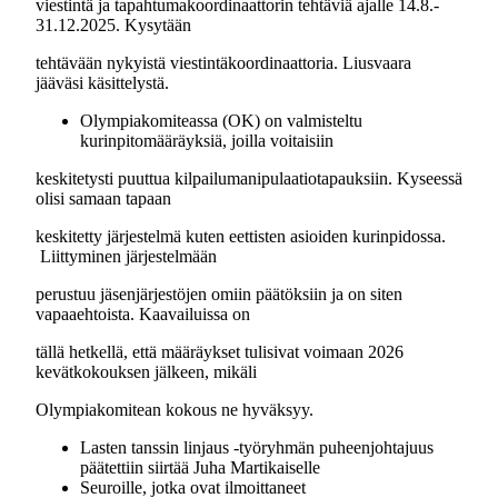
viestintä ja tapahtumakoordinaattorin tehtäviä ajalle 14.8.-
31.12.2025. Kysytään
tehtävään nykyistä viestintäkoordinaattoria. Liusvaara
jääväsi käsittelystä.
Olympiakomiteassa (OK) on valmisteltu
kurinpitomääräyksiä, joilla voitaisiin
keskitetysti puuttua kilpailumanipulaatiotapauksiin. Kyseessä
olisi samaan tapaan
keskitetty järjestelmä kuten eettisten asioiden kurinpidossa.
Liittyminen järjestelmään
perustuu jäsenjärjestöjen omiin päätöksiin ja on siten
vapaaehtoista. Kaavailuissa on
tällä hetkellä, että määräykset tulisivat voimaan 2026
kevätkokouksen jälkeen, mikäli
Olympiakomitean kokous ne hyväksyy.
Lasten tanssin linjaus -työryhmän puheenjohtajuus
päätettiin siirtää Juha Martikaiselle
Seuroille, jotka ovat ilmoittaneet