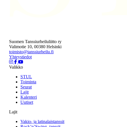
Suomen Tanssiurheiluliitto ry
Valimotie 10, 00380 Helsinki
toimisto@tanssiurheilu.fi
Yhteystiedot
Valikko
STUL
Toiminta
Seurat
Lajit
Kalenteri
Uutiset
Lajit
Vakio- ja latinalaistanssit
Rock’n’Swing -tanssit