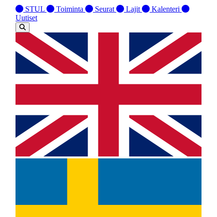
STUL
Toiminta
Seurat
Lajit
Kalenteri
Uutiset