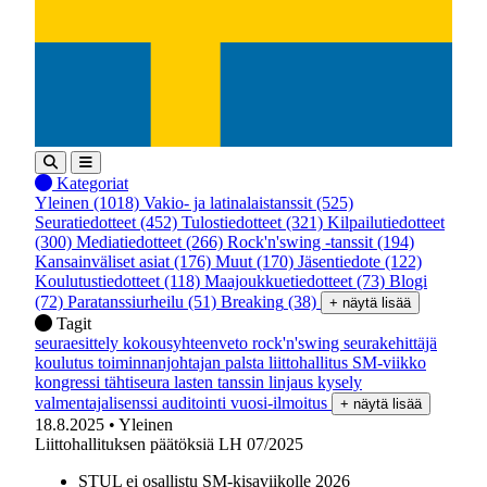
Kategoriat
Yleinen
(1018)
Vakio- ja latinalaistanssit
(525)
Seuratiedotteet
(452)
Tulostiedotteet
(321)
Kilpailutiedotteet
(300)
Mediatiedotteet
(266)
Rock'n'swing -tanssit
(194)
Kansainväliset asiat
(176)
Muut
(170)
Jäsentiedote
(122)
Koulutustiedotteet
(118)
Maajoukkuetiedotteet
(73)
Blogi
(72)
Paratanssiurheilu
(51)
Breaking
(38)
+ näytä lisää
Tagit
seuraesittely
kokousyhteenveto
rock'n'swing
seurakehittäjä
koulutus
toiminnanjohtajan palsta
liittohallitus
SM-viikko
kongressi
tähtiseura
lasten tanssin linjaus
kysely
valmentajalisenssi
auditointi
vuosi-ilmoitus
+ näytä lisää
18.8.2025
• Yleinen
Liittohallituksen päätöksiä LH 07/2025
STUL ei osallistu SM-kisaviikolle 2026