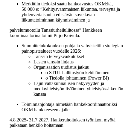
Merkittiin tiedoksi saatu hankeavustus OKM:ltä,
50 000 e: ”Kehitysvammaisten liikuntaa, terveyttä ja
yhdenvertaisuutta edistävän soveltavan
liikuntatoiminnan käynnistäminen ja
palvelumuotoilu Tanssiurheiluliitossa” Hankkeen
koordinaattorina toimii Pirjo Koivula.
Suunnittelukokouksen pohjalta vahvistettiin strategian
painopistealueet vuodelle 2026:
Tanssin terveysvaikutukset
Lasten tanssin linjaus
Organisaation uudistus jatkuu
o STUL hallitustyön kehittäminen
o Tiedolla johtaminen (Power BI)
Lajin valtakunnallisen näkyvyyden ja
mediayhteistyön lisääminen yhteistyössä kentän
kanssa
Toiminnanjohtaja nimetään hankekoordinaattoriksi
OKM hankkeeseen ajalle
4.8.2025- 31.7.2027. Hankerahoituksen työnjaon myötä
palkataan henkilö hoitamaan