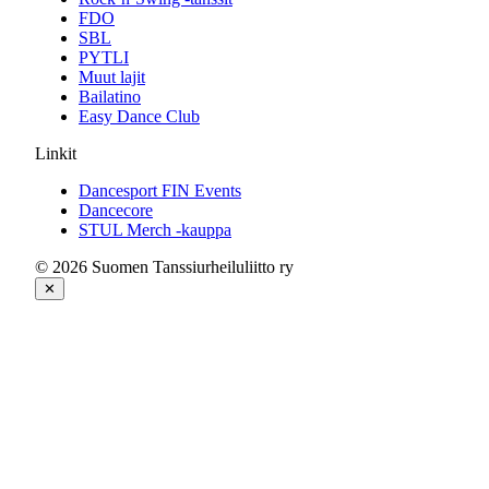
FDO
SBL
PYTLI
Muut lajit
Bailatino
Easy Dance Club
Linkit
Dancesport FIN Events
Dancecore
STUL Merch -kauppa
© 2026 Suomen Tanssiurheiluliitto ry
✕