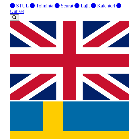
STUL
Toiminta
Seurat
Lajit
Kalenteri
Uutiset