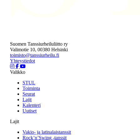
Suomen Tanssiurheiluliitto ry
Valimotie 10, 00380 Helsinki
toimisto@tanssiurheilu.fi
Yhteystiedot
Valikko
STUL
Toiminta
Seurat
Lajit
Kalenteri
Uutiset
Lajit
Vakio- ja latinalaistanssit
Rock’n’Swing -tanssit