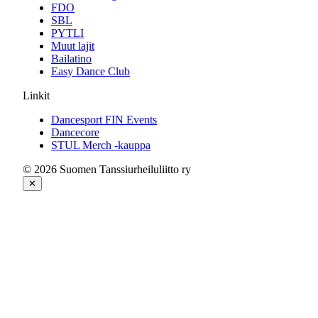
FDO
SBL
PYTLI
Muut lajit
Bailatino
Easy Dance Club
Linkit
Dancesport FIN Events
Dancecore
STUL Merch -kauppa
© 2026 Suomen Tanssiurheiluliitto ry
✕