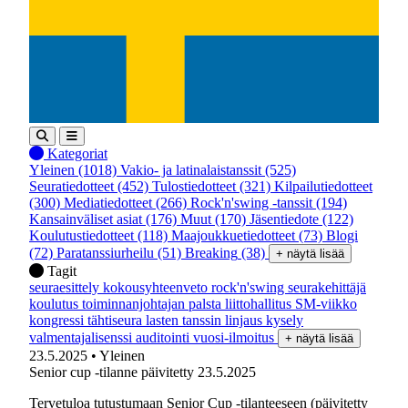
Kategoriat
Yleinen
(1018)
Vakio- ja latinalaistanssit
(525)
Seuratiedotteet
(452)
Tulostiedotteet
(321)
Kilpailutiedotteet
(300)
Mediatiedotteet
(266)
Rock'n'swing -tanssit
(194)
Kansainväliset asiat
(176)
Muut
(170)
Jäsentiedote
(122)
Koulutustiedotteet
(118)
Maajoukkuetiedotteet
(73)
Blogi
(72)
Paratanssiurheilu
(51)
Breaking
(38)
+ näytä lisää
Tagit
seuraesittely
kokousyhteenveto
rock'n'swing
seurakehittäjä
koulutus
toiminnanjohtajan palsta
liittohallitus
SM-viikko
kongressi
tähtiseura
lasten tanssin linjaus
kysely
valmentajalisenssi
auditointi
vuosi-ilmoitus
+ näytä lisää
23.5.2025
• Yleinen
Senior cup -tilanne päivitetty 23.5.2025
Tervetuloa tutustumaan Senior Cup -tilanteeseen (päivitetty